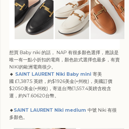
想買 Baby niki 的話， NAP 有很多顏色選擇，應該是
唯一有一點小折扣的電商，顏色款式選擇也最多，有賣
NIKI的歐洲電商很少。
🔸
SAINT LAURENT Niki Baby mini
寄美
國 £1,387.5 英鎊，約$1926美金(+州稅)，美國訂價
$2050美金(+州稅)，寄送台灣£1,557.4英鎊含稅含
運，約NT.60620台幣。
🔸
SAINT LAURENT Niki medium
中號 Niki 有很
多顏色。