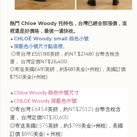
熱門 Chloe Woody 托特包，台灣已經全部漲價，這
裡還是好價格，最後一週快收。
CHLOÉ Woody small 棕色小號
🔸
深藍色小號尺寸點這裡
。
🔸
◎寄台灣 £551.88英鎊，約NT.$21481 台幣含稅含
運， 台灣定價NT$26,400
◎寄送美國£491英鎊，約$681美金(+州稅)，美國訂價
$750美金(+州稅)
Chloe Woody 棕色中號尺寸
🔸
CHLOÉ Woody 深藍色中號
🔸
◎寄台灣 £645.4英鎊，約NT.$25121 台幣含稅含
運， 台灣定價NT$30,600
◎寄送美國£575英鎊，約$798美金(
稅)，美國
+州
訂價 $890美金(＋州稅)