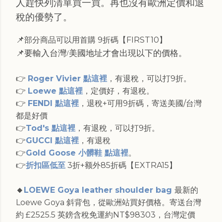
人趕快列清單買一買。再也沒有歐洲定價和退
稅的優勢了。
📌
部分商品可以用首購 9折碼【FIRST10】
📌要輸入台灣/美國地址才會出現以下的價格。
👉
Roger Vivier 點這裡
，有退稅，可以打9折。
👉
Loewe 點這裡
，定價好，有退稅。
👉
FENDI 點這裡
，退稅+可用9折碼，寄送美國/台灣
都是好價
👉
Tod's 點這裡
，有退稅，可以打9折。
👉
GUCCI 點這裡
，有退稅
👉
Gold Goose 小髒鞋 點這裡
。
👉
折扣區低至
3折+额外85折碼【EXTRA15】
🔸
LOEWE Goya leather shoulder bag
最新的
Loewe Goya 斜背包，從歐洲站買好價格。寄送台灣
約 £2525.5 英鎊含稅免運約NT$98303，台灣定價