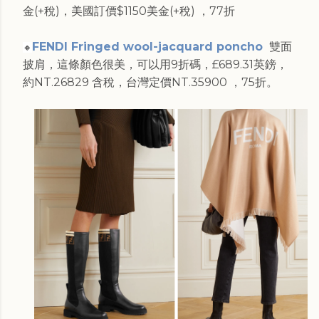
金(+稅)，美國訂價$1150美金(+稅) ，77折
FENDI Fringed wool-jacquard poncho
雙面
🔸
披肩，這條顏色很美，可以用9折碼，£689.31英鎊，
約NT.26829 含稅，台灣定價NT.35900 ，75折。