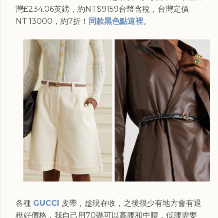
灣£234.06英鎊，約NT$9159台幣含稅，台灣定價
NT.13000，約7折！
同款黑色點這裡
。
各種
GUCCI
皮帶，趁現在收，之後很少有地方會有退
稅好價格，我自己用70碼可以高腰和中腰，低腰需要