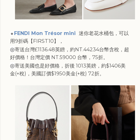
FENDI Mon Trésor mini
迷你老花水桶包，可以
🔸
用9折碼【FIRST10】，
◎
寄送台灣£1136.48英鎊，約NT.44234台幣含稅，超
好價格！台灣定價 NT.59000 台幣，75折。
◎
寄送美國也是好價格，折後 1013英鎊，約$1406美
金(+稅)，美國訂價$1950美金(+稅) 72折。