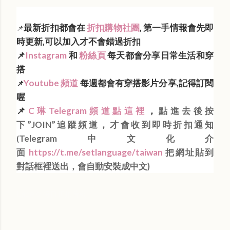
最新折扣都會在
折扣購物社團
, 第一手情報會先即
📌
時更新,可以加入才不會錯過折扣
📌
Instagram
和
粉絲頁
每天都會分享日常生活和穿
搭
Youtube 頻道
每週都會有穿搭影片分享,記得訂閱
📌
喔
📌
C琳Telegram頻道點這裡
，
點進去後按
下”JOIN”追蹤頻道，才會收到即時折扣通知
Telegram中文化介
(
面
https://t.me/setlanguage/taiwan
把網址貼到
對話框裡送出，會自動安裝成中文)
Labels:
每日折扣情報