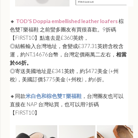
🔸
TOD'S Doppia embellished leather loafers
棕
色雙T樂福鞋 之前蠻多團友有買很喜歡。9折碼
【FIRST10】點進去是£360英鎊，
◎結帳輸入台灣地址，會變成£377.31英鎊含稅含
運，約NT.14676台幣，台灣定價兩萬二左右，
相當
於66折。
◎寄送美國地址是£341英鎊，約$472美金 (+州
稅)，美國訂價$775美金 (+州稅)，約6折。
🔸同款
米白色和棕色雙T樂福鞋
，
台灣團友也可以
直接在 NAP 台灣站買，也可以用
9折碼
【FIRST10】