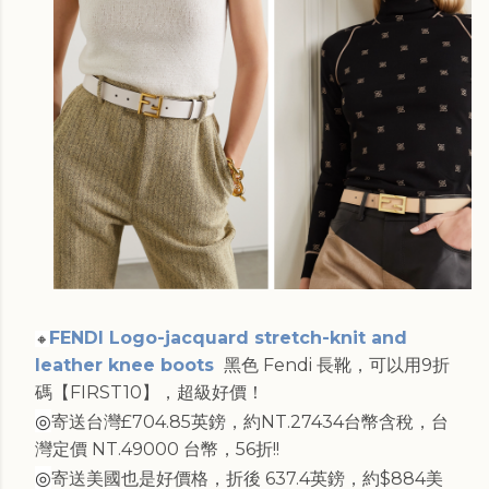
FENDI Logo-jacquard stretch-knit and
🔸
leather knee boots
黑色 Fendi 長靴，可以用9折
碼【FIRST10】，超級好價！
◎
寄送台灣£704.85英鎊，約NT.27434台幣含稅，台
灣定價 NT.49000 台幣，56折!!
◎
寄送美國也是好價格，折後 637.4英鎊，約$884美