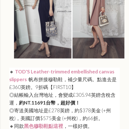
🔸
TOD'S Leather-trimmed embellished canvas
slippers
帆布拼接穆勒鞋，補少量尺碼。點進去是
£360英鎊。
9折碼【FIRST10】
◎
結帳輸入台灣地址，會變成£305.94英鎊含稅含
運，
約NT.11691台幣，超好價！
◎
寄送美國地址是£278英鎊，約$378美金 (+州
稅)，美國訂價$575美金 (+州稅)，約66折。
🔸同款
黑色穆勒鞋點這裡
，一樣好價。