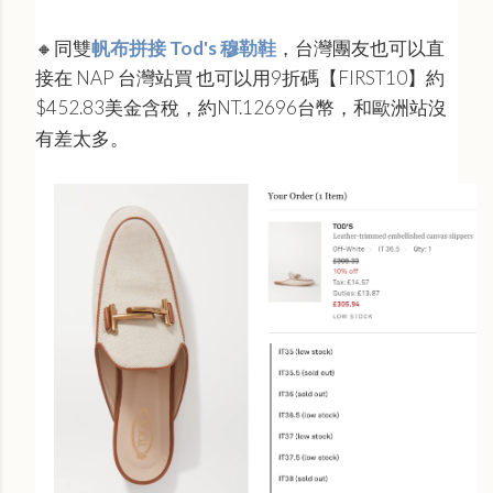
🔸同雙
帆布拼接 Tod's 穆勒鞋
，
台灣團友也可以直
接在 NAP 台灣站買 也可以用
9折碼【FIRST10】約
$452.83美金含稅，約NT.
12696台幣，和歐洲站沒
有差太多。