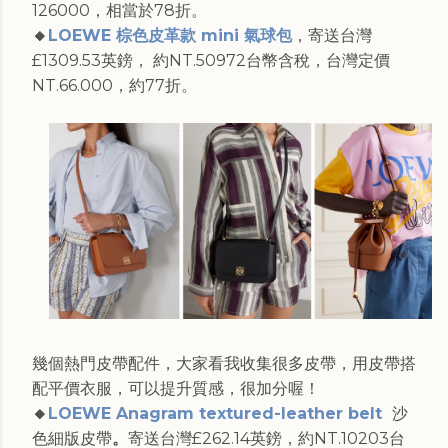
126000，相當於78折。
🔸
LOEWE 棕色皮革款 mini 氣球包
，寄送台灣
£1309.53英鎊， 約NT.50972台幣含稅，台灣定價
NT.66.000，約77折。
幾個熱門皮帶配件，大家看我收集很多皮帶，用皮帶搭
配平價衣服，可以提升質感，很加分喔！
🔸
LOEWE Anagram textured-leather belt
沙
色細版皮帶
。
寄送台灣£262.14英鎊，約NT.10203台