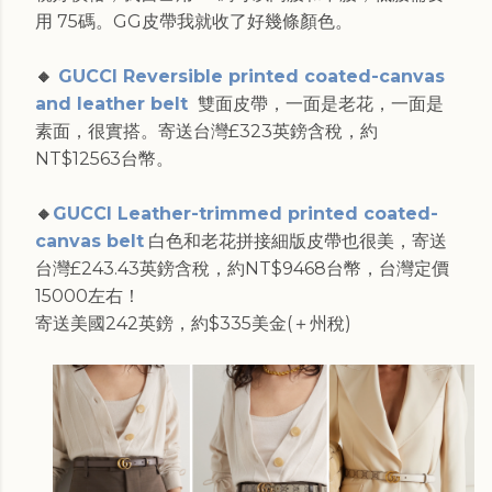
用 75碼。GG皮帶我就收了好幾條顏色。
🔸
GUCCI Reversible printed coated-canvas
and leather belt
雙面皮帶，一面是老花，一面是
素面，很實搭。寄送台灣£323英鎊含稅，約
NT$12563台幣。
🔸
GUCCI Leather-trimmed printed coated-
canvas belt
白色和老花拼接細版皮帶也很美，寄送
台灣£243.43英鎊含稅，約NT$9468台幣，台灣定價
15000左右！
寄送美國242英鎊，約$335美金(＋州稅)