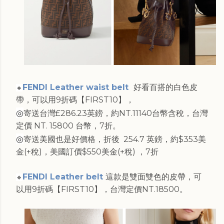
FENDI Leather waist belt
好看百搭的白色皮
🔸
帶，可以用9折碼【FIRST10】，
◎
寄送台灣£286.23英鎊，約NT.11140台幣含稅，台灣
定價 NT. 15800 台幣，7折。
◎
寄送美國也是好價格，折後 254.7 英鎊，約$353美
金(+稅)，美國訂價$550美金(+稅) ，7折
FENDI Leather belt
這款是雙面雙色的皮帶，可
🔸
以用9折碼【FIRST10】，台灣定價NT.18500。