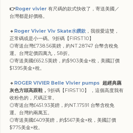
👉
Roger vivier
有尺碼的款式快收了，寄送美國／
台灣都是好價格。
🔸
Roger Vivier Viv Skate水鑽款
，我很愛這雙，
正常碼或是小一碼。9折碼【FIRST10】
◎寄送台灣£738.56英鎊，約NT.28747 台幣含稅免
運。台灣定價四萬九，58折。
◎寄送美國£652.5英鎊，約$903美金+稅，美國訂價
$1395美金+稅。
🔸
ROGER VIVIER Belle Vivier pumps
超經典藕
灰色方頭高跟鞋，
9折碼【FIRST10】 ，這個高度我有
收粉色的，尺碼正常。
◎寄送台灣£451.93英鎊，約NT.17591 台幣含稅免
運。台灣約兩萬五。
◎寄送美國£409英鎊，約$567美金+稅，美國訂價
$775美金+稅。