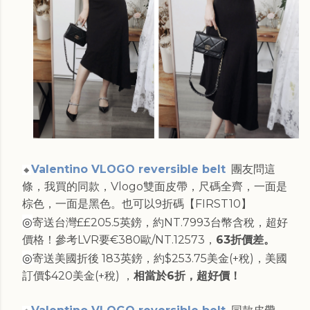
Valentino VLOGO reversible belt
團友問這
🔸
條，我買的同款，Vlogo雙面皮帶，尺碼全齊，一面是
棕色，一面是黑色。也可以9折碼【FIRST10】
◎
寄送台灣££205.5英鎊，約NT.7993台幣含稅，超好
價格！參考LVR要€380歐/NT.12573，
63折價差。
◎
寄送美國折後 183英鎊，約$253.75美金(+稅)，美國
訂價$420美金(+稅) ，
相當於6折，超好價！