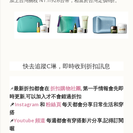
加上台灣關稅 NT.11928台幣，相當於台灣定價6折。
快去追蹤C琳，即時收到折扣訊息
最新折扣都會在
折扣購物社團
, 第一手情報會先即
📌
時更新,可以加入才不會錯過折扣
📌
Instagram
和
粉絲頁
每天都會分享日常生活和穿
搭
Youtube 頻道
每週都會有穿搭影片分享,記得訂閱
📌
喔