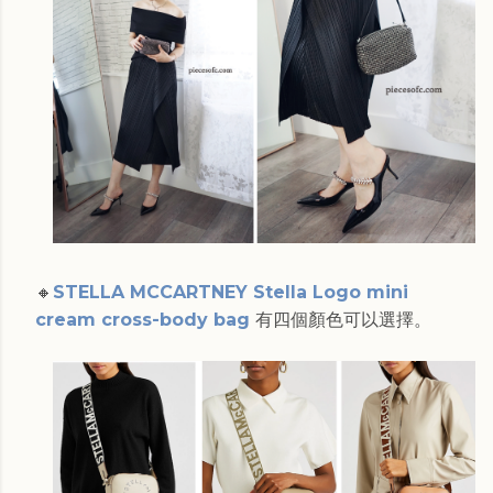
🔸
STELLA MCCARTNEY Stella Logo mini
cream cross-body bag
有四個顏色可以選擇。