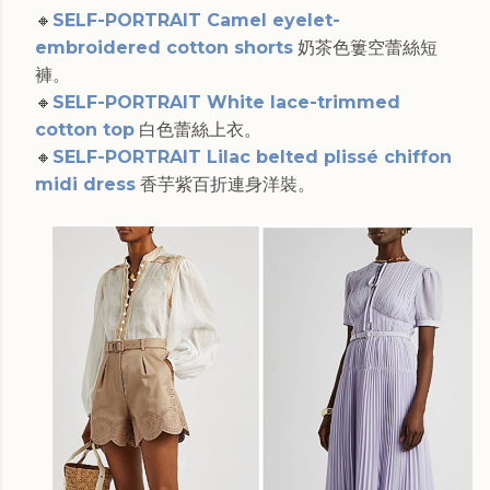
🔸
SELF-PORTRAIT Camel eyelet-
embroidered cotton shorts
奶茶色簍空蕾絲短
褲。
🔸
SELF-PORTRAIT White lace-trimmed
cotton top
白色蕾絲上衣。
🔸
SELF-PORTRAIT Lilac belted plissé chiffon
midi dress
香芋紫百折連身洋裝。