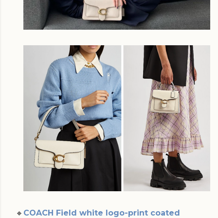
🔸
COACH Field white logo-print coated