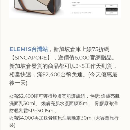
ELEMIS台灣站
，新加坡倉庫上線75折碼
【SINGAPORE】，送價值6,000官網贈品。
新加坡倉發貨的商品都可以3~5工作天到貨，
相當快速，滿$2,400台幣免運。(今天優惠最
後一天)
滿$2,400即可獲得煥膚亮肌護膚組，包括: 煥膚亮肌
◎
洗面乳30ml、 煥膚亮肌水凝面膜15ml、 骨膠原海洋
防曬乳霜SPF30 15ml。
滿$4,000再加送骨膠原注氧晚霜30ml (大容量旅行
◎
裝)