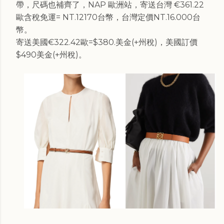
帶，尺碼也補齊了，NAP 歐洲站，寄送台灣 €361.22
歐含稅免運= NT.12170台幣，台灣定價NT.16.000台
幣。
寄送美國€322.42歐=$380.美金(+州稅)，美國訂價
$490美金(+州稅)。