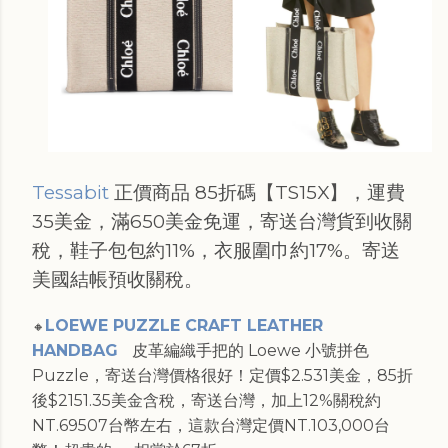
Tessabit
正價商品 85折碼【TS15X】，運費
35美金，滿650美金免運，寄送台灣貨到收關
稅，鞋子包包約11%，衣服圍巾約17%。寄送
美國結帳預收關稅。
LOEWE PUZZLE CRAFT LEATHER
🔸
HANDBAG
皮革編織手把的 Loewe 小號拼色
Puzzle，寄送台灣價格很好！定價$2.531美金，85折
後$2151.35美金含稅，寄送台灣，加上12%關稅約
NT.69507台幣左右，這款台灣定價NT.103,000台