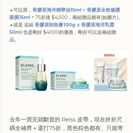
可以買，
骨膠原海洋精華油15ml
+
骨膠原全效修護
🔸
眼膜15ml
= 75折後 $4,500，兩組贈品都有(如圖片)。
或是 這組
骨膠原卸妝膏100g x 骨膠原海洋乳霜
🔸
50ml
也是剛好 $4000的優惠，剛好可以送兩組贈
品。
去年一買完就斷貨的 Reiss 皮帶，現在終於尺
碼全補齊＋還打75折，黑色棕色都有。只能寄