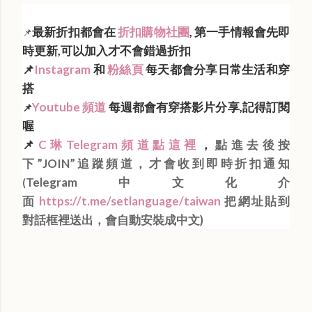
最新折扣都會在
折扣購物社團
, 第一手情報會先即
📌
時更新,可以加入才不會錯過折扣
📌
Instagram
和
粉絲頁
每天都會分享日常生活和穿
搭
Youtube 頻道
每週都會有穿搭影片分享,記得訂閱
📌
喔
📌
C琳Telegram頻道點這裡
，
點進去後按
下”JOIN”追蹤頻道，才會收到即時折扣通知
Telegram中文化介
(
面
https://t.me/setlanguage/taiwan
把網址貼到
對話框裡送出，會自動安裝成中文)
Labels:
每日折扣情報