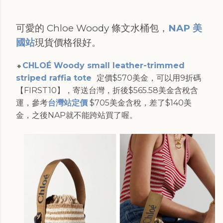
可愛的 Chloe Woody 條文水桶包，
NAP 美
國站
現貨價格很好。
CHLOÉ Woody small leather-trimmed
🔸
striped raffia tote
定價$570美金，可以用9折碼
【FIRST10】，寄送台灣，折後$565.58美金含稅含
運，參考
台灣站定價
$705美金含稅，差了$140美
金，之後NAP就不能跨站買了喔。