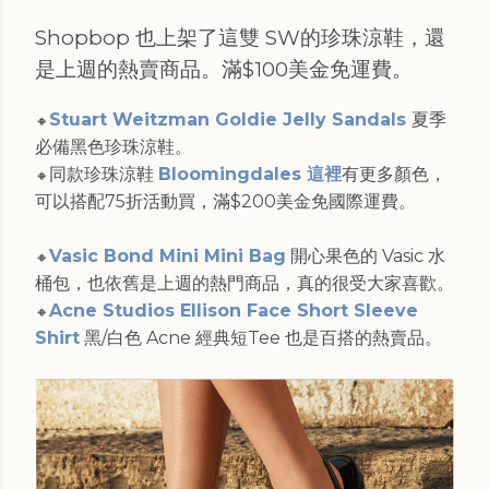
Shopbop 也上架了這雙 SW的珍珠涼鞋，還
是上週的熱賣商品。滿$100美金免運費。
Stuart Weitzman Goldie Jelly Sandals
夏季
🔸
必備黑色珍珠涼鞋。
同款珍珠涼鞋
Bloomingdales 這裡
有更多顏色，
🔸
可以搭配75折活動買，滿$200美金免國際運費。
Vasic Bond Mini Mini Bag
開心果色的 Vasic 水
🔸
桶包，也依舊是上週的熱門商品，真的很受大家喜歡。
Acne Studios Ellison Face Short Sleeve
🔸
Shirt
黑/白色 Acne 經典短Tee 也是百搭的熱賣品。