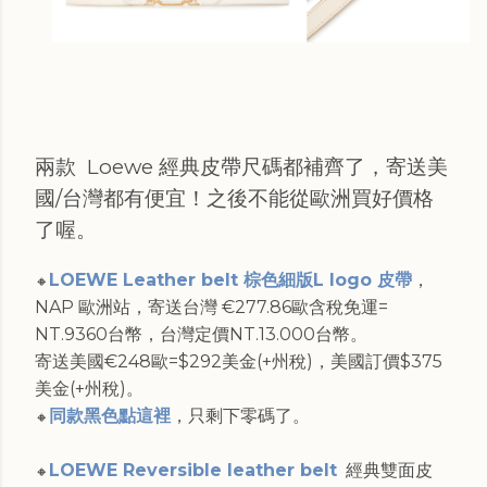
兩款 Loewe 經典皮帶尺碼都補齊了，寄送美
國/台灣都有便宜！之後不能從歐洲買好價格
了喔。
LOEWE Leather belt 棕色細版L logo 皮帶
，
🔸
NAP 歐洲站，寄送台灣 €277.86歐含稅免運=
NT.9360台幣，台灣定價NT.13.000台幣。
寄送美國€248歐=$292美金(+州稅)，美國訂價$375
美金(+州稅)。
同款黑色點這裡
，只剩下零碼了。
🔸
LOEWE Reversible leather belt
經典雙面皮
🔸