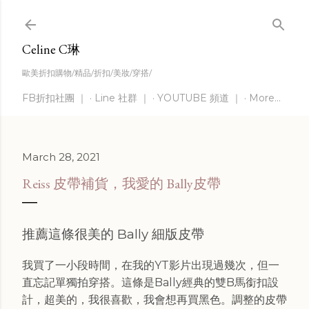
Skip to main content
Celine C琳
歐美折扣購物/精品/折扣/美妝/穿搭/
FB折扣社團 ｜
Line 社群 ｜
YOUTUBE 頻道 ｜
More…
March 28, 2021
Reiss 皮帶補貨，我愛的 Bally皮帶
推薦這條很美的 Bally 細版皮帶
我買了一小段時間，在我的YT影片出現過幾次，但一
直忘記單獨拍穿搭。這條是Bally經典的雙B馬銜扣設
計，超美的，我很喜歡，我會想再買黑色。調整的皮帶