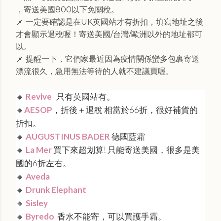
，寄送美國800以下免關稅。
📌 一定要確認是在UK英國站才有折扣，填寫地址之後
才會顯示退稅喔！寄送美國/台灣/歐洲以外的地址都可
以。
📌 提醒一下，它們家最近因為疫情關係蠻多包裹寄送
漂流很久，急用無法等待的人就不建議買喔。
🔸
Revive
只有英國站有。
🔸
AESOP
，
折後＋退稅 相當於66折，很好補貨的
折扣。
🔸
AUGUSTINUS BADER
德國藍霜
🔸
La Mer
買下來超划算! 只能寄送美國，很多是美
國的6折左右。
🔸
Aveda
🔸
Drunk Elephant
🔸
Sisley
🔸
Byredo
香水不能寄，可以買護手霜。