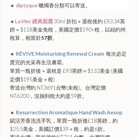
🔸
diptyque
蠟燭香分類可以寄送。
🔸
La Mer 經典面霜
30ml 折扣＋退稅後約 £83.34英
鎊＝$118美金免稅，美國定價
$190+稅，以紐約州
稅算，相當於
57折
。
🔸
RÉVIVE Moisturising Renewal Cream
每次必定
賣完的光采再生活膚霜。
單買一瓶折後＋退稅是
£93英鎊＝$132
美金 (美國
定價$195美金＋稅)
寄送台灣約
NT.
3691台幣(未稅)。台灣定價
NT.6200，沒抽到稅大約是59折。
🔸
Resurrection Aromatique Hand Wash Aesop
賦活芳香洗洗手乳，單買一瓶折後
£
18英鎊，約
$25.5美金，美國訂價$39＋稅，約是6折
。