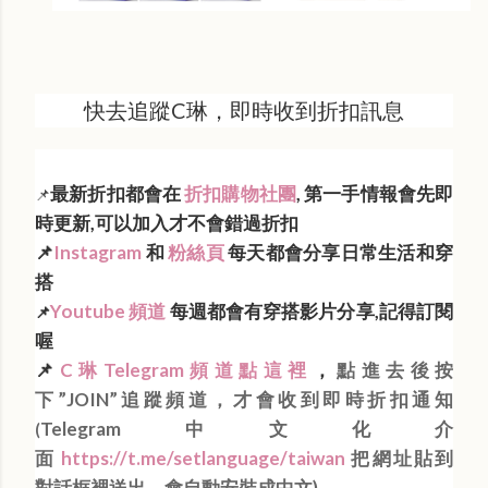
快去追蹤C琳，即時收到折扣訊息
最新折扣都會在
折扣購物社團
, 第一手情報會先即
📌
時更新,可以加入才不會錯過折扣
📌
Instagram
和
粉絲頁
每天都會分享日常生活和穿
搭
Youtube 頻道
每週都會有穿搭影片分享,記得訂閱
📌
喔
📌
C琳Telegram頻道點這裡
，
點進去後按
下”JOIN”追蹤頻道，才會收到即時折扣通知
Telegram中文化介
(
面
https://t.me/setlanguage/taiwan
把網址貼到
對話框裡送出，會自動安裝成中文)