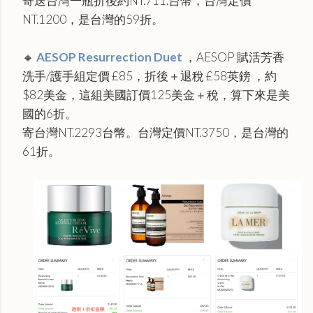
寄送台灣一瓶折後約
NT.711.台幣，台灣定價
NT.1200，是台灣的59折。
🔸
AESOP Resurrection Duet
，AESOP 賦活芳香
洗手/護手組定價 £85，折後＋退稅 £58英鎊 ，約
$82美金，這組美國訂價125美金＋稅，算下來是美
國的6折
。
寄台灣NT.2293台幣。台灣定價NT.3750，是台灣的
61折。