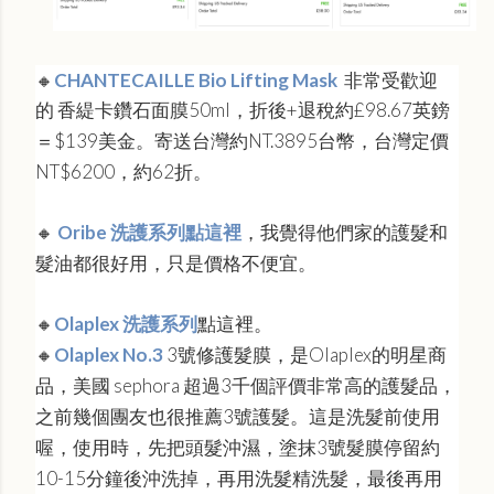
🔸
CHANTECAILLE Bio Lifting Mask
非常受歡迎
的
香緹卡鑽石面膜50ml，折後+退稅約
£98.67英鎊
＝$
139
美金。寄送台灣約NT.
3895台幣，台灣定價
NT$6200，約62折。
🔸
Oribe 洗護系列點這裡
，我覺得他們家的護髮和
髮油都很好用，只是價格不便宜。
🔸
Olaplex 洗護系列
點這裡。
🔸
Olaplex No.3
3號修護髮膜，是Olaplex的明星商
品，美國 sephora 超過3千個評價非常高的護髮品，
之前幾個團友也很推薦3號護髮。這是洗髮前使用
喔，使用時，先把頭髮沖濕，塗抹3號髮膜停留約
10-15分鐘後沖洗掉，再用洗髮精洗髮，最後再用