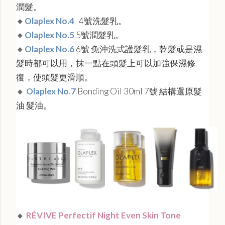
潤髮。
🔸
Olaplex No.4
4號洗髮乳。
🔸
Olaplex No.5
5號潤髮乳。
🔸
Olaplex No.6
6號 免沖洗式護髮乳，乾髮或是濕
髮時都可以用，抹一點在頭髮上可以加強保濕修
復，使頭髮更滑順。
🔸
Olaplex No.7
Bonding Oil 30ml 7號 結構還原髮
油 髮油。
🔸
RÉVIVE Perfectif Night Even Skin Tone