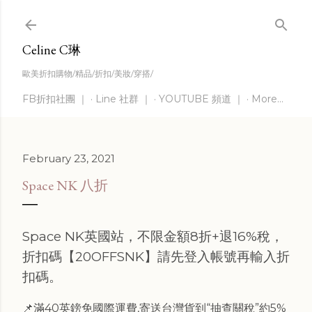
Skip to main content
Celine C琳
歐美折扣購物/精品/折扣/美妝/穿搭/
FB折扣社團 ｜
Line 社群 ｜
YOUTUBE 頻道 ｜
More…
February 23, 2021
Space NK 八折
Space NK英國站，不限金額8折+退16%稅，
折扣碼【20OFFSNK】請先登入帳號再輸入折
扣碼。
📌滿40英鎊免國際運費,寄送台灣貨到“抽查關稅”約5%