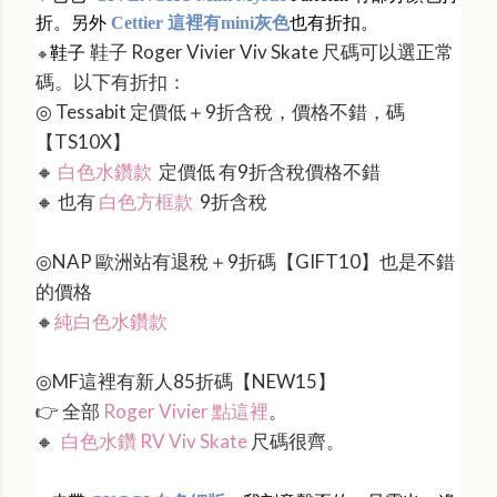
折。另外
Cettier 這裡有mini灰色
也有折扣。
鞋子 Roger Vivier
Viv Skate
尺碼
可以選正常
鞋子
🔸
碼。
以下有折扣：
◎ Tessabit 定價低＋9折含稅，價格不錯，碼
【TS10X】
🔸
白色水鑽款
定價低 有9折含稅價格不錯
🔸 也有
白色方框款
9折含稅
◎
NAP 歐洲站有退稅＋9折碼【GIFT10】也是不錯
的價格
🔸
純白色水鑽款
◎MF這裡有新人85折碼【NEW15】
👉 全部
Roger Vivier 點這裡
。
🔸
白色水鑽 RV Viv Skate
尺碼很齊。