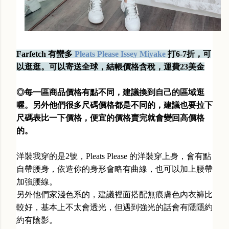
Farfetch 有蠻多
Pleats Please Issey Miyake
打6-7折，可
以逛逛。可以寄送全球，結帳價格含稅，運費23美金
◎每一區商品價格有點不同，建議換到自己的區域逛
喔。另外他們很多尺碼價格都是不同的，建議也要拉下
尺碼表比一下價格，便宜的價格賣完就會變回高價格
的。
洋裝我穿的是2號，Pleats Please 的洋裝穿上身，會有點
自帶腰身，依造你的身形會略有曲線，也可以加上腰帶
加強腰線。
另外他們家淺色系的，建議裡面搭配無痕膚色內衣褲比
較好，基本上不太會透光，但遇到強光的話會有隱隱約
約有陰影。