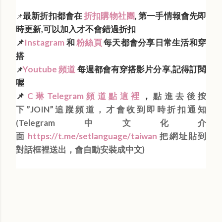
最新折扣都會在
折扣購物社團
, 第一手情報會先即
📌
時更新,可以加入才不會錯過折扣
📌
Instagram
和
粉絲頁
每天都會分享日常生活和穿
搭
Youtube 頻道
每週都會有穿搭影片分享,記得訂閱
📌
喔
📌
C琳Telegram頻道點這裡
，
點進去後按
下”JOIN”追蹤頻道，才會收到即時折扣通知
Telegram中文化介
(
面
https://t.me/setlanguage/taiwan
把網址貼到
對話框裡送出，會自動安裝成中文)