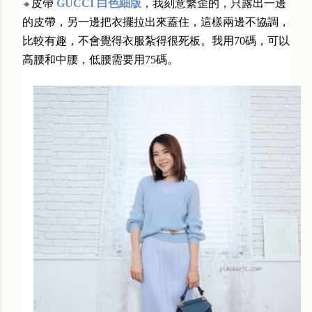
皮帶
GUCCI 白色細版
，我刻意繫歪的，只露出一邊
🔸
的皮帶，另一邊把衣擺拉出來蓋住，這樣兩邊不協調，
比較有趣，不會覺得衣服紮得很死板。我用70碼，可以
高腰和中腰，低腰需要用75碼。