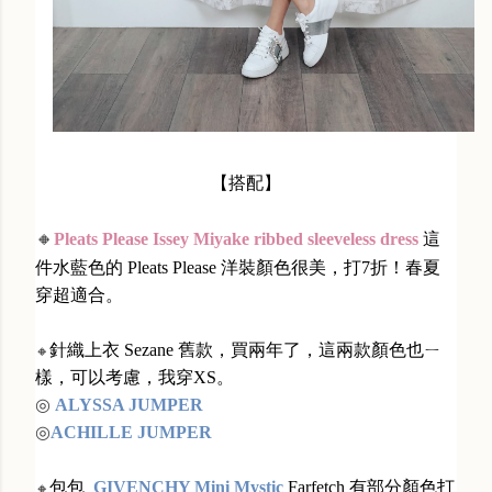
【搭配】
🔸
Pleats Please Issey Miyake ribbed sleeveless dress
這
件水藍色的 Pleats Please 洋裝顏色很美，打7折！春夏
穿超適合。
針織上衣 Sezane 舊款，買兩年了，這兩款顏色也ㄧ
🔸
樣，可以考慮，我穿XS。
◎
ALYSSA JUMPER
◎
ACHILLE JUMPER
包包
GIVENCHY Mini Mystic
Farfetch 有部分顏色打
🔸