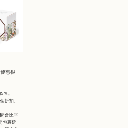
7折優惠很
約5％。
個折扣。
間會比平
間包裹延