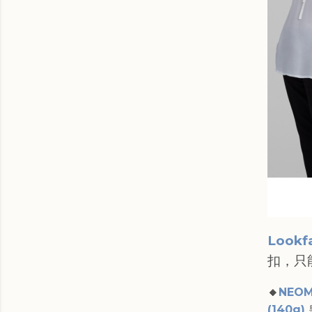
Lookf
扣，只
🔸
NEOM 
(140g)