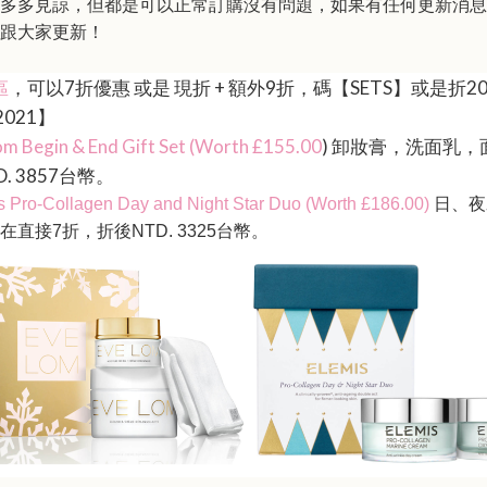
多多見諒，但都是可以正常訂購沒有問題，如果有任何更新消息
跟大家更新！
，
可以7
折優惠
或是
現折
+
額外
9
折，碼【
SETS
】或是折20
區
2021】
om Begin & End Gift Set (Worth £155.00
)
卸妝膏，洗面乳，
. 3857
台幣。
s Pro-Collagen Day and Night Star Duo (Worth £186.00)
日、夜
在直接
7
折，折後
NTD. 3325
台幣。