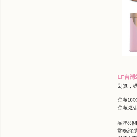
LF
台灣
划算，碼
◎滿18
◎滿減活
品牌公關
常晚約2