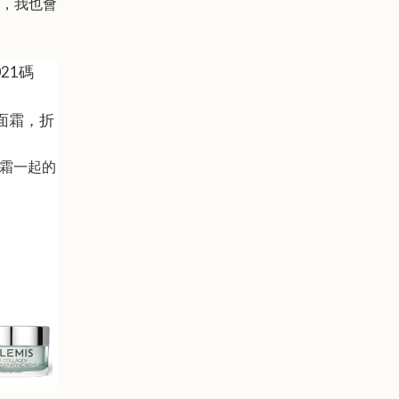
，我也會
21碼
面霜，折
霜一起的