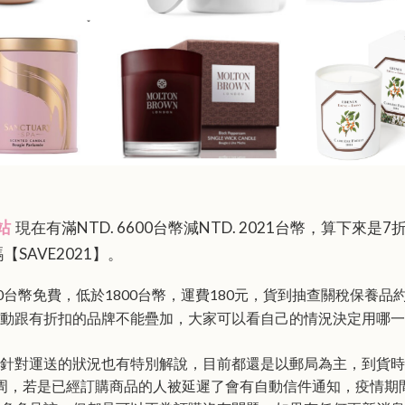
現在有滿NTD. 6600台幣減NTD. 2021台幣，算下來是
站
【SAVE2021】。
00台幣免費，低於1800台幣，運費180元，貨到抽查關稅保養品
動跟有折扣的品牌不能疊加，大家可以看自己的情況決定用哪一
針對運送的狀況也有特別解說，目前都還是以郵局為主，到貨時
周，若是已經訂購商品的人被延遲了會有自動信件通知，疫情期