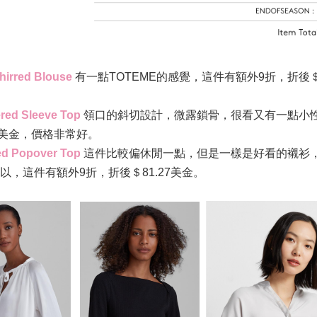
Shirred Blouse
有一點
TOTEME
的感覺，這件有額外
9
折，折後
red Sleeve Top
領口的斜切設計，微露鎖骨，很看又有一點小
美金，價格非常好
。
ed Popover Top
這件比較偏休閒一點，但是一樣是好看的襯衫
以，這件有額外
9
折，折後＄
81.27
美金
。