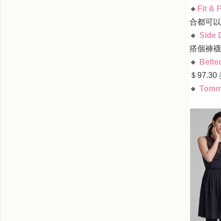
🔸
Fit & 
合都可以
🔸
Side 
搭個褲襪
🔸
Belte
＄
97.30
🔸
Tommi