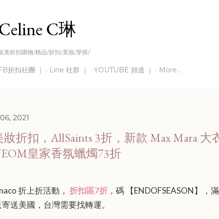
Skip to main content
Celine C琳
歐美折扣購物/精品/折扣/美妝/穿搭/
FB折扣社團 ｜
Line 社群 ｜
YOUTUBE 頻道 ｜
More…
06, 2021
折扣，AllSaints 3折，新款 Max Mara 
EOM皇家香氛蠟燭73折
Monaco 折上折活動，
折扣區
7
折
，碼 【
ENDOFSEASON
】，滿
只寄送美國，台灣需要找轉運
。