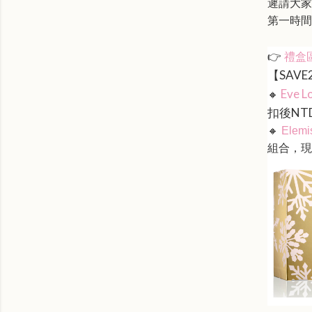
遲請大家
第一時間
👉
禮盒
【SAVE
Eve L
🔸
扣後
NTD
🔸
Elemi
組合，現