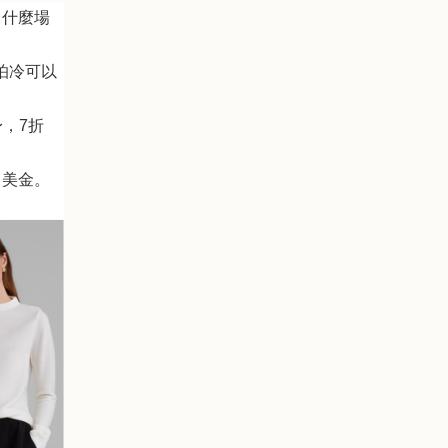
，什麼場
怕冷可以
身，
7
折
0
美金
。