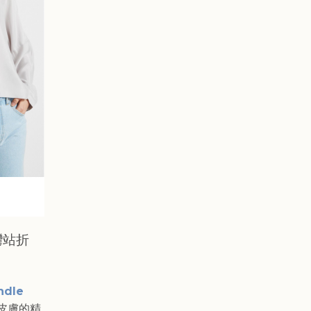
灣站折
ndle
皮膚的精