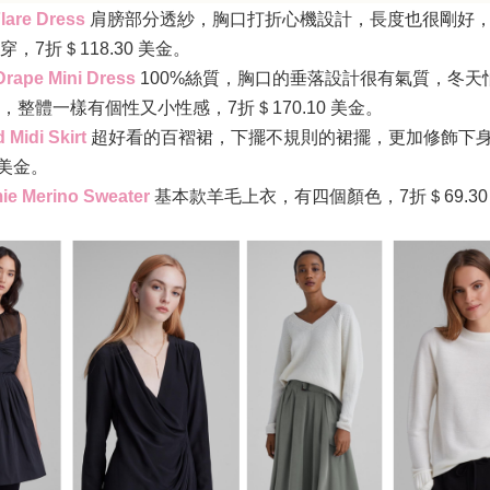
Flare Dress
肩膀部分透紗，胸口打折心機設計，長度也很剛好
穿，
7
折＄
118.30
美金
。
Drape Mini Dress
100%
絲質，胸口的垂落設計很有氣質，冬天
，整體一樣有個性又小性感，
7
折＄
170.10
美金
。
d Midi Skirt
超好看的百褶裙，下擺不規則的裙擺，更加修飾下
美金
。
e Merino Sweater
基本款羊毛上衣，有四個顏色，
7
折＄
69.3