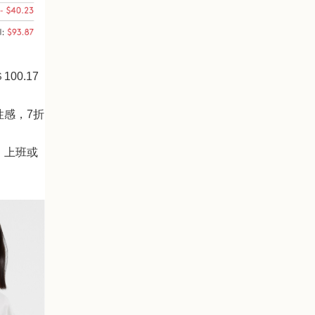
＄
100.17
性感，
7
折
，上班或