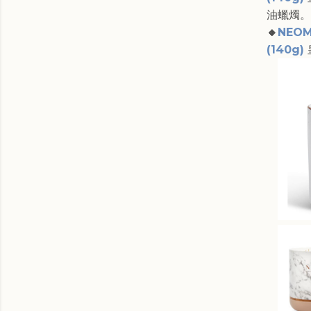
油蠟燭。
🔸
NEOM 
(140g)