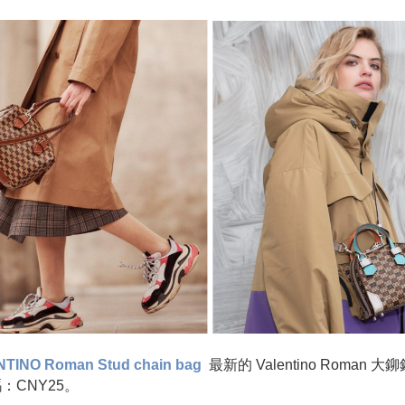
TINO Roman Stud chain bag
最新的 Valentino Roman
大鉚
碼
：CNY25
。