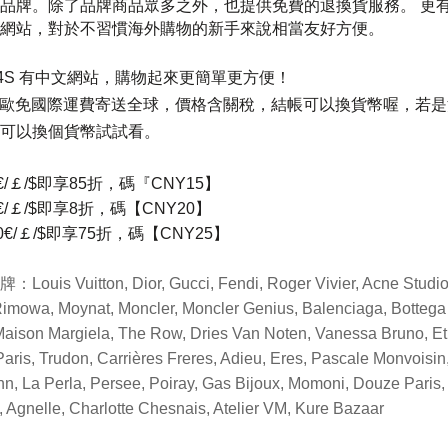
品牌。除了品牌商品眾多之外，也提供免費的退換貨服務。
更
網站，對於不習慣海外購物的新手來說相當友好方便。
4S
有中文網站，購物起來更簡單更方便！
歐免國際運費寄送全球，價格含關稅，結帳可以換貨幣喔，若是
可以換個貨幣試試看。
/
￡
/$
即享
85
折，碼『CNY15】
/
￡
/$
即享
8
折，碼【CNY20】
0€/
￡
/$
即享
75
折，碼【CNY25】
牌：
Louis Vuitton, Dior, Gucci, Fendi, Roger Vivier, Acne Studio
Rimowa, Moynat, Moncler, Moncler Genius, Balenciaga, Bottega
aison Margiela, The Row, Dries Van Noten, Vanessa Bruno, Et
aris, Trudon, Carrières Freres, Adieu, Eres, Pascale Monvoisin,
n, La Perla, Persee, Poiray, Gas Bijoux, Momoni, Douze Paris,
, Agnelle, Charlotte Chesnais, Atelier VM, Kure Bazaar