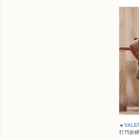
🔸
VALEN
打75折