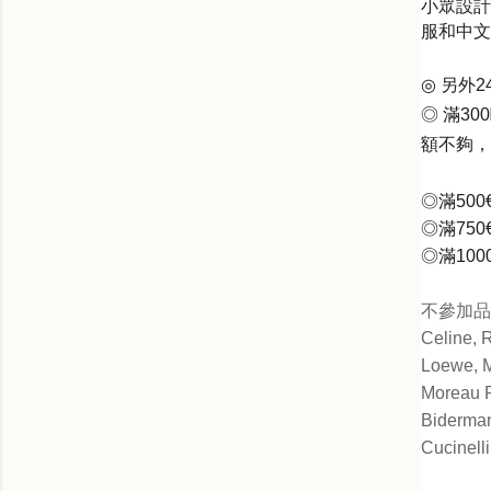
小眾設計
服和中文
◎
另外
2
◎
滿
300
額不夠，
◎滿
500€
◎滿
750€
◎滿
100
不參加
品
Celine, 
Loewe, M
Moreau P
Biderman
Cucinelli