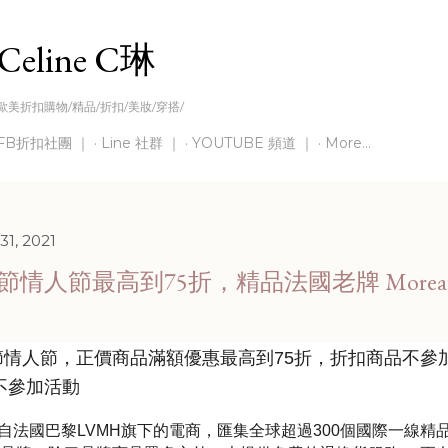
Skip to main content
Celine C琳
歐美折扣購物/精品/折扣/美妝/穿搭/
FB折扣社團 ｜
Line 社群 ｜
YOUTUBE 頻道 ｜
More…
31, 2021
春節情人節最高到75折，精品法國老牌 Moreau P
節情人節，正價商品
滿額優惠
最高到
75
折，折扣商品不參
不參加活動
自法國巴黎
LVMH
旗下的電商，匯集全球超過
300
個國際一線精