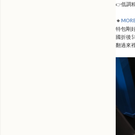
低調
👉
MOREA
🔸
特包剛好
國折後
翻過來