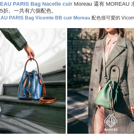
AU PARIS Bag Nacelle cuir
Moreau 還有
MOREAU
75折。一共有六個配色。
U PARIS Bag Vicomte BB cuir Moreau
配色很可愛的 Vicomt