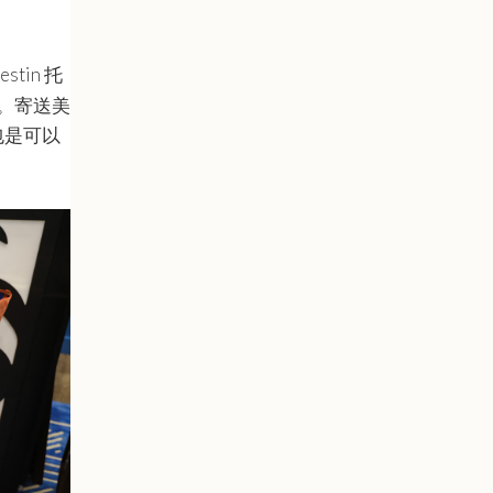
。
stin 托
。寄送美
包是可以