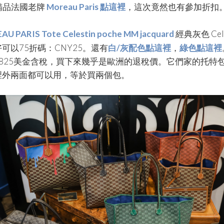
精品
法國老牌
Moreau Paris 點這裡
，
這次竟然也有參加折扣
U PARIS Tote Celestin poche MM jacquard
經典灰色 Cele
可以75折碼：CNY25。還有
白/灰配色點這裡
，
綠色點這裡
$825美金含稅，買下來幾乎是歐洲的退稅價。它們家的托特
裡外兩面都可以用，等於買兩個包。