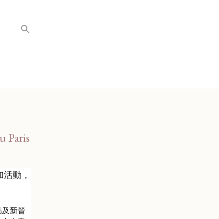
aris
加活動，
品及新晉