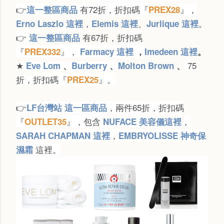
👉
有72折，折扣碼『
』，
這一整區商品
PREX28
，
、
。
Erno Laszlo
這裡
Elemis 這裡
Jurlique 這裡
👉
有67折，
折扣碼
這一整區商品
『
』，
PREX332
Farmacy 這裡
，
Imedeen 這裡
。
★
75
Eve Lom
、
Burberry
、
Molton Brown
、
折，
折扣碼『
』
。
PREX25
👉
，兩件65折，折扣碼
LF台灣站 這一區商品
『
』，包含
，
OUTLET35
NUFACE 美容儀這裡
，
SARAH CHAPMAN 這裡
EMBRYOLISSE 神奇保
這裡。
濕霜