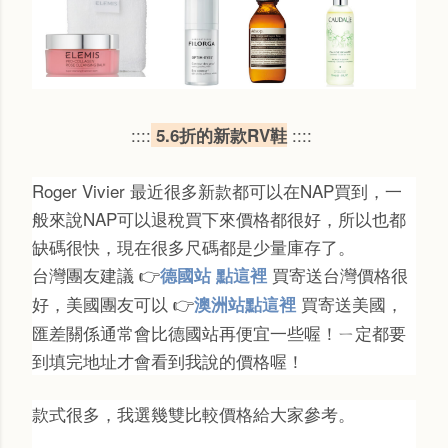
::::
::::
5.6折的新款RV鞋
Roger Vivier 最近很多新款都可以在NAP買到，一
般來說NAP可以退稅買下來價格都很好，所以也都
缺碼很快，現在很多尺碼都是少量庫存了。
台灣團友建議
買寄送台灣價格很
德國站 點這裡
👉
好，美國團友可以
買寄送美國，
澳洲站點這裡
👉
匯差關係通常會比德國站再便宜一些喔！ㄧ定都要
到填完地址才會看到我說的價格喔！
款式很多，我選幾雙比較價格給大家參考。