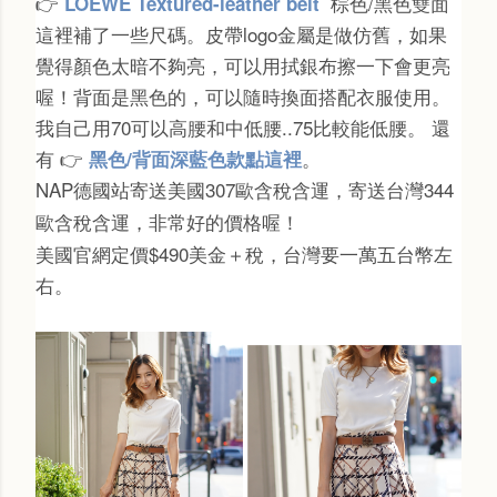
👉
棕色/黑色雙面
LOEWE Textured-leather belt
這裡補了一些尺碼。皮帶logo金屬是做仿舊，如果
覺得顏色太暗不夠亮，可以用拭銀布擦一下會更亮
喔！背面是黑色的，可以隨時換面搭配衣服使用。
我自己用70可以高腰和中低腰..75比較能低腰。 還
有
👉
。
黑色/背面深藍色款點這裡
NAP德國站寄送美國
307歐含稅含運，寄送台灣
344
歐含稅含運，非常好的價格喔！
美國官網定價$490美金＋稅，台灣要一萬五台幣左
右。