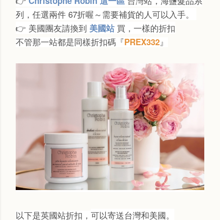
👉
台灣站，海鹽髮品系
Christophe Robin 這一區
列，任選兩件 67折喔～需要補貨的人可以入手。
👉 美國團友請換到
買，一樣的折扣
美國站
不管那一站都是同樣折扣碼『
』
PREX332
以下是英國站折扣，
可以寄送台灣和美國。