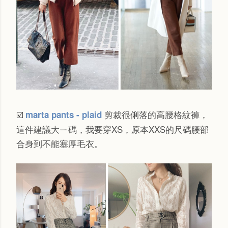
剪裁很俐落的高腰格紋褲，
marta pants - plaid
☑️
這件建議大ㄧ碼，我要穿XS，原本XXS的尺碼腰部
合身到不能塞厚毛衣。