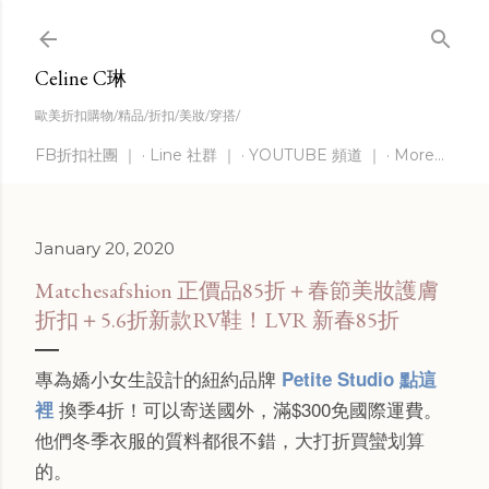
Skip to main content
Celine C琳
歐美折扣購物/精品/折扣/美妝/穿搭/
FB折扣社團 ｜
Line 社群 ｜
YOUTUBE 頻道 ｜
More…
January 20, 2020
Matchesafshion 正價品85折＋春節美妝護膚
折扣＋5.6折新款RV鞋！LVR 新春85折
專為嬌小女生設計的
紐約
品牌
Petite Studio 點這
換季4折！可以寄送國外，滿$300免國際運費。
裡
他們冬季衣服的質料都很不錯，大打折買蠻划算
的。