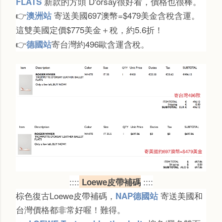
新款的方頭 D'orsay很好看，價格也很棒。
FLATS
寄送美國
697澳幣=$
479美金含稅含運。
澳洲站
👉
這雙美國定價$775美金＋稅，約5.6折！
寄台灣約
496歐含運含稅。
德國站
👉
::::
::::
Loewe皮帶補碼
棕色復古Loewe皮帶補碼，
寄送美國和
NAP德國站
台灣價格都非常好喔！難得。