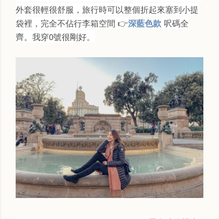
外套很輕很舒服，旅行時可以整個折起來塞到小提
袋裡，完全不佔行李箱空間
👉
呎碼全
深藍色款
齊。我穿0號很剛好。