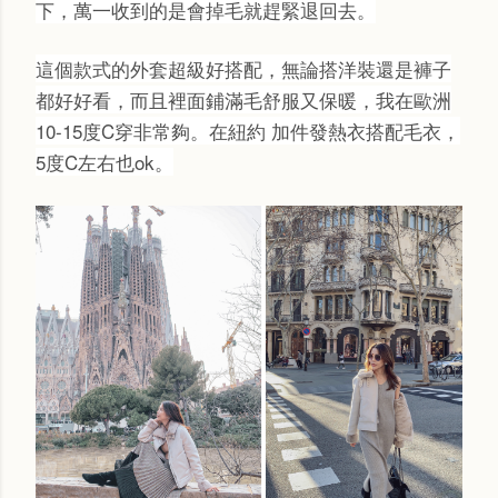
下，萬一收到的是會掉毛就趕緊退回去。
這個款式的外套超級好搭配，無論搭洋裝還是褲子
都好好看，而且裡面鋪滿毛舒服又保暖，我在歐洲
10-15度C穿非常夠。在紐約 加件發熱衣搭配毛衣，
5度C左右也ok。