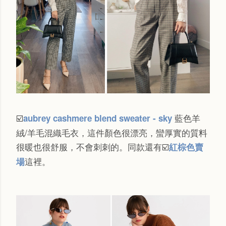
藍色羊
aubrey cashmere blend sweater - sky
☑️
絨/羊毛混織毛衣，這件顏色很漂亮，蠻厚實的質料
很暖也很舒服，不會刺刺的。同款還有
紅棕色賣
☑️
這裡。
場