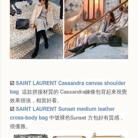
☑️
SAINT LAURENT Cassandra canvas shoulder
這款拼接材質的 Cassandra鍊條包背起來視覺
bag
效果很強，相當好看。
☑️
SAINT LAURENT Sunset medium leather
中號裸色Sunset 方包好有質感，
cross-body bag
很優雅。