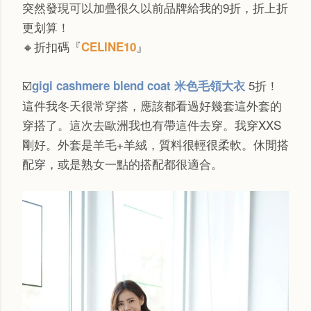
突然發現可以加疊很久以前品牌給我的9折，折上折
更划算！
🔸折扣碼『
』
CELINE10
5折！
gigi cashmere blend coat 米色毛領大衣
☑️
這件
我
冬天很常穿搭，應該都看過好幾套這外套的
穿搭了。這次去歐洲我也有帶這件去穿。
我穿XXS
剛好。外套是羊毛+羊絨，質料很輕很柔軟。休閒搭
配穿，或是熟女一點的搭配都很適合。