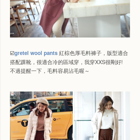
紅棕色厚毛料褲子，
版型適合
gretel wool pants
☑️
搭配踝靴，很適合冷的區域穿，我穿XXS很剛好!
不過提醒一下，毛料容易沾毛喔～