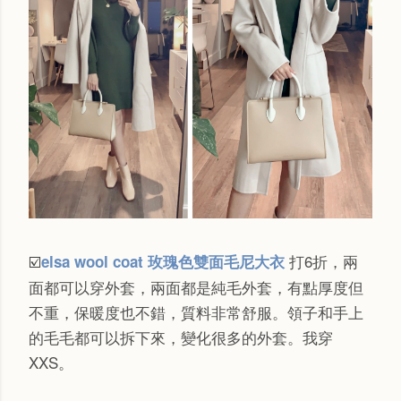
打6折，兩
elsa wool coat 玫瑰色雙面毛尼大衣
☑️
面都可以穿外套，兩面都是純毛外套，
有點厚度但
不重，
保暖度也不錯，質料非常
舒服
。領子和手上
的毛毛都可以拆下來，變化很多的外套。
我穿
XXS。