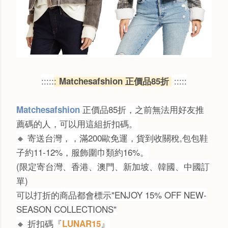
:::::
:
:::::
Matchesafshion 正價品85折
正價品85折，之前無法用好友推
Matchesafshion
薦碼的人，可以用這組折扣碼。
🔸 寄送台灣，
，滿200歐免運，
貨到收關稅,包包鞋
子約11-12%，服飾圍巾類約16%。
(限定寄台灣、香港、澳門、
新加坡、
韓國、中國訂
單)
可以打折的商品都會標示"ENJOY 15% OFF NEW-
SEASON COLLECTIONS"
🔸 折扣碼『
』
LUNAR15