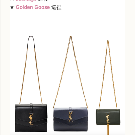
這裡
★
Golden Goose