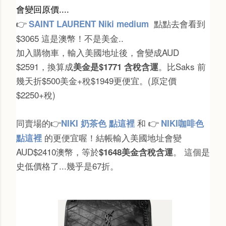
會變回原價....
點點去會看到
SAINT LAURENT Niki medium
👉
$3065 這是澳幣！不是美金..
加入購物車，輸入美國地址後，會變成AUD
$2591，換算成
。比Saks 前
美金是$1771 含稅含運
幾天折$500美金+稅$1949更便宜。(原定價
$2250+稅)
同賣場的
和
NIKI
奶茶色 點這裡
NIKI咖啡色
👉
👉
的更便宜喔！結帳輸入美國地址會變
點這裡
AUD$2410澳幣，等於
。 這個是
$
1648美金含稅含運
史低價格了...幾乎是67折。