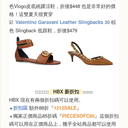
色Vlogo皮底繞踝涼鞋，折後$448 也是非常好的價
格！這雙夏天很實穿
棕
Valentino Garavani Leather Slingbacks 30
☑️
色 Slingback 低跟鞋，折後$479
:::
::
:::
HBX 新折扣
:::::::
HBX 現在有兩個折扣碼可以使用。
額外88折
『
』
折扣區
1212SALE
🔸
獨家正價商品85折碼『
』這個折扣
PIECESOFC85
🔸
碼可以用在正價商品上，幾乎全站商品都可以使用