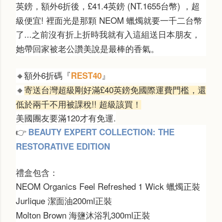
英鎊，額外6折後，
£
41.4英鎊 (NT.
1655台幣
) ，超
級便宜! 裡面光是那顆 NEOM 蠟燭就要一千二台幣
了...
之前沒有折上折時我就有入這組送日本朋友，
她帶回家被老公讚美說是最棒的香氣。
額外6折碼『
』
REST40
🔸
寄送台灣超級剛好滿
£40英鎊免國際運費門檻，還
🔸
低於兩千不用被課稅!! 超級該買！
美國團友要滿120才有免運.
BEAUTY EXPERT COLLECTION: THE
👉
RESTORATIVE EDITION
禮盒包含：
NEOM Organics Feel Refreshed
1 Wick
蠟燭正裝
Jurlique 潔面油200ml正裝
Molton Brown 海鹽沐浴乳300ml正裝