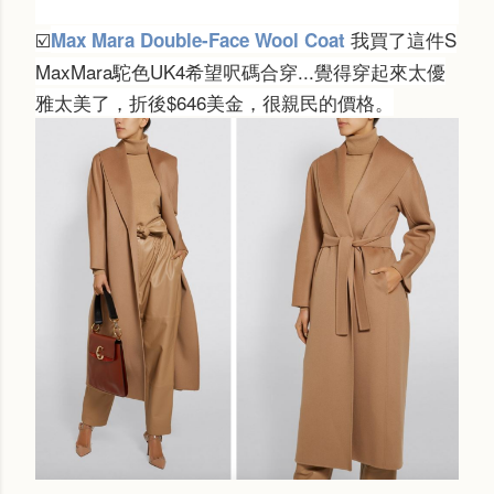
我買了這件S
Max Mara Double-Face Wool Coat
☑️
MaxMara駝色UK4希望呎碼合穿...覺得穿起來太優
雅太美了，折後$646美金，很親民的價格。