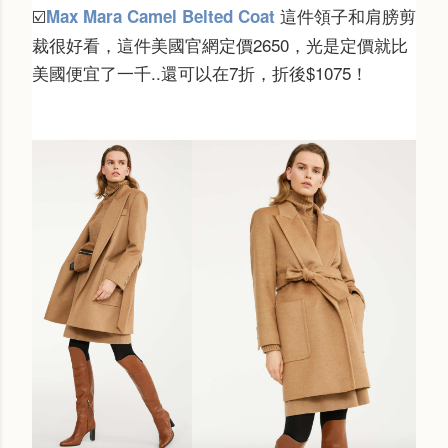
這件領子和肩膀剪
Max Mara Camel Belted Coat
☑️
裁很好看，這件美國官網定價2650，
光是定價就比
美國便宜了一千..還可以在7折，折後$1075！