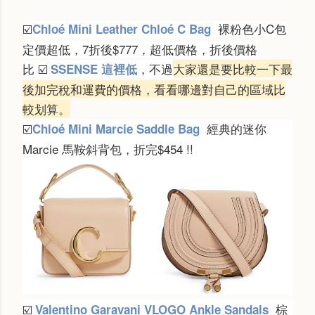
裸粉色小C包
Chloé Mini Leather Chloé C Bag
☑️
定價超低，7折後$777，超低價格，折後價格
比
，不過
大家還是要比較一下最
SSENSE 這裡低
☑️
後加完稅和運費的價格，看看哪邊對自己的區域比
較划算。
經典的迷你
Chloé Mini Marcie Saddle Bag
☑️
Marcie 馬鞍斜背包，折完$454 !!
棕
Valentino Garavani VLOGO Ankle Sandals
☑️