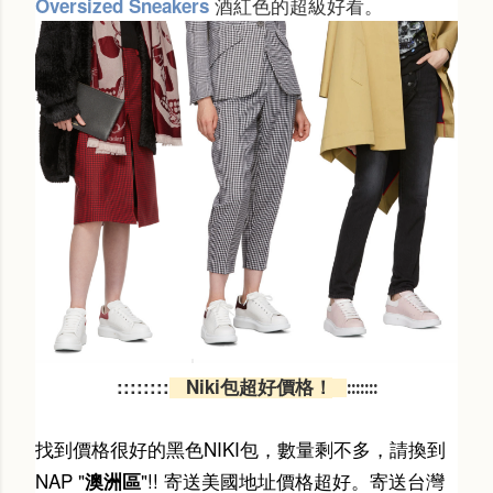
酒紅色的超級好看。
Oversized Sneakers
:::
::
:::
Niki包超好價格！
:::::::
找到價格很好的黑色NIKI包，數量剩不多，請換到
NAP "
"!! 寄送美國地址價格超好。寄送台灣
澳洲區