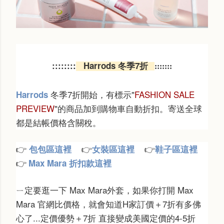
:::
::
:::
Harrods 冬季7折
:::::::
冬季7折開始，有標示"
FASHION SALE
Harrods
PREVIEW
"的商品加到購物車自動折扣。寄送全球
都是結帳價格含關稅。
包包區這裡
女裝區這裡
鞋子區這裡
👉
👉
👉
Max Mara 折扣款這裡
👉
ㄧ定要逛一下 Max Mara外套，如果你打開 Max
Mara 官網比價格，就會知道H家訂價＋7折有多佛
心了...定價優勢＋7折 直接變成美國定價的4-5折