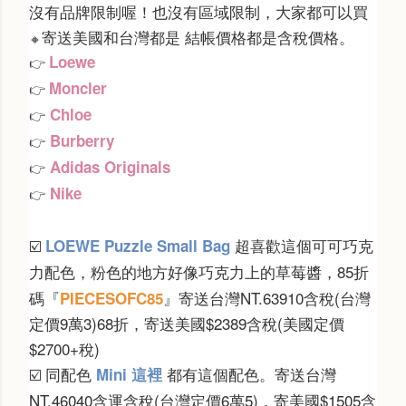
沒有品牌限制喔！也沒有區域限制，大家都可以買
寄送美國和台灣都是 結帳價格都是含稅價格
。
🔸
Loewe
👉
Moncler
👉
Chloe
👉
Burberry
👉
Adidas Originals
👉
Nike
👉
超喜歡這個可可巧克
LOEWE Puzzle Small Bag
☑️
力配色，粉色的地方好像巧克力上的草莓醬，
85折
碼『
』寄送台灣NT.
63910含稅(台灣
PIECESOFC85
定價9萬3)68折
，寄送美國$
2389含稅(美國定價
$2700+稅)
同配色
都有這個配色。寄送台灣
Mini 這裡
☑️
NT.
46040含運含稅(台灣定價6萬5
)，寄美國$
1505含