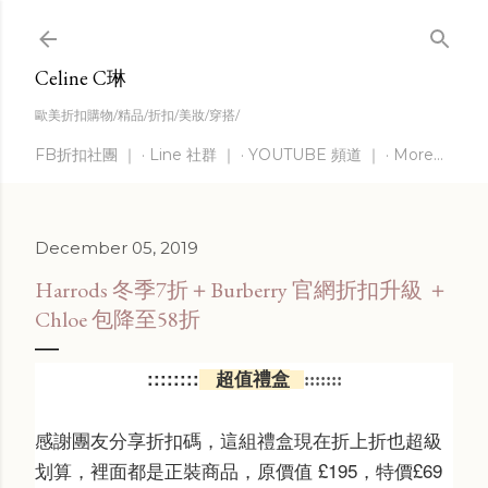
Skip to main content
Celine C琳
歐美折扣購物/精品/折扣/美妝/穿搭/
FB折扣社團 ｜
Line 社群 ｜
YOUTUBE 頻道 ｜
More…
December 05, 2019
Harrods 冬季7折＋Burberry 官網折扣升級 ＋
Chloe 包降至58折
:::
::
:::
超值禮盒
:::::::
感謝團友分享折扣碼，這組禮盒現在折上折也超級
划算，裡面都是正裝商品，原價值
£195，特價
£69