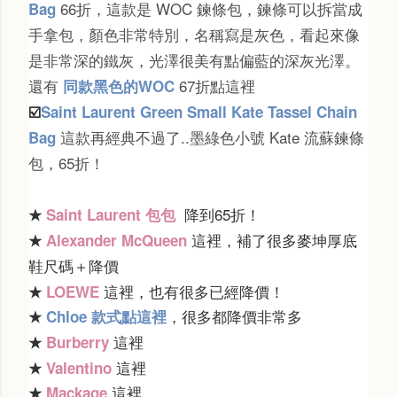
66折，這款是 WOC 鍊條包，鍊條可以拆當成
Bag
手拿包，顏色非常特別，名稱寫是灰色，看起來像
是非常深的鐵灰，光澤很美有點偏藍的深灰光澤。
還有
67折點這裡
同款黑色的WOC
☑️
Saint Laurent Green Small Kate Tassel Chain
這款再經典不過了..墨綠色小號 Kate 流蘇鍊條
Bag
包，65折！
降到65折！
★
Saint Laurent 包包
這裡，補了很多麥坤厚底
★
Alexander McQueen
鞋尺碼＋降價
這裡，也有很多已經降價！
★
LOEWE
，很多都降價非常多
★
Chloe 款式點這裡
這裡
★
Burberry
這裡
★
Valentino
這裡
★
Mackage