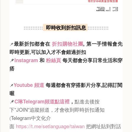
:::::::::::
即時收到折扣訊息
::::::::::::
最新折扣都會在
折扣購物社團
, 第一手情報會先
📌
即時更新,可以加入才不會錯過折扣
📌
Instagram
和
粉絲頁
每天都會分享日常生活和穿
搭
Youtube 頻道
每週都會有穿搭影片分享,記得訂閱
📌
喔
📌
點進去後按
C琳Telegram頻道點這裡
，
下”JOIN”追蹤頻道，才會收到即時折扣通知
Telegram中文化介
(
面
https://t.me/setlanguage/taiwan
把網址貼到對話