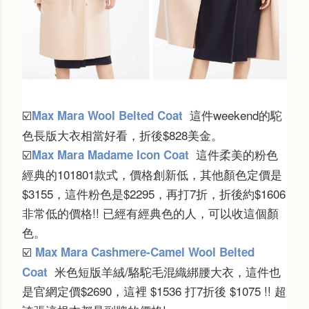
這件weekend的駝
Max Mara Wool Belted Coat
☑️
色長版大衣相當好看，折後$828美金。
這件柔美的粉色
Max Mara Madame Icon Coat
☑️
經典的
101801款式，價格創新低，其他顏色定價是
$3155，這件粉色是$2295，再打7折，折後約$
1606
非常低的價格!! 已經有經典色的人，可以收這個顏
色。
Max Mara Cashmere-Camel Wool Belted
☑️
米色短版羊絨/駱駝毛混織綁腰大衣，這件也
Coat
是官網定價$2690，這裡 $1536 打7折後 $1075 !! 超