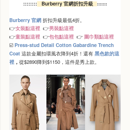
:::
::
:::
Burberry 官網折扣升級
:::::::
折扣升級最低4折。
Burberry 官網
女裝點這裡
男裝點這裡
👉
👉
童裝點這裡
包包點這裡
圍巾類點這裡
👉
👉
👉
Press-stud Detail Cotton Gabardine Trench
☑️
這款金屬扣環風衣降到4折！還有
Coat
黑色款的這
從$2890降到$1150，這件是秀上款。
裡
，