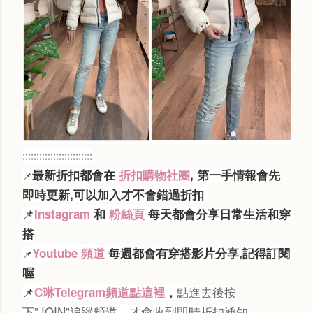
:::::::::::::::::::::::::
最新折扣都會在
折扣購物社團
, 第一手情報會先
📌
即時更新,可以加入才不會錯過折扣
Instagram
和
粉絲頁
每天都會分享日常生活和穿
📌
搭
Youtube 頻道
每週都會有穿搭影片分享,記得訂閱
📌
喔
📌
點進去後按
C琳Telegram頻道點這裡
，
下”JOIN”追蹤頻道，才會收到即時折扣通知