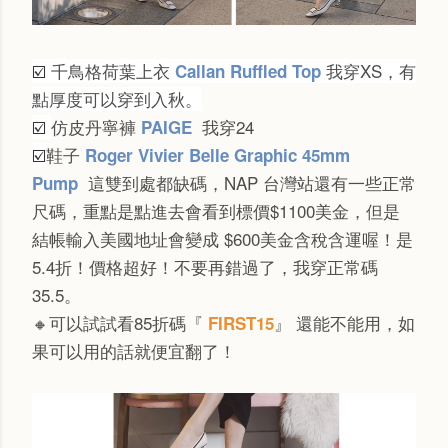
☑️
千鳥格荷葉上衣
我穿XS，有
Callan Ruffled Top
點厚度可以穿到入秋。
☑️
仿皮丹寧褲
我穿24
PAIGE
☑️
鞋子
Roger Vivier Belle Graphic 45mm
這雙到處都缺碼，NAP 台灣站還有一些正常
Pump
尺碼，重點是點進去會看到標價$1100美金，但是
結帳輸入美國地址會變成 $600美金含稅含運喔！是
5.4折！價格超好！不要再錯過了，我穿正常碼
35.5。
🔸可以試試看85折碼『
』 還能不能用，如
FIRST15
果可以用的話就便宜翻了！