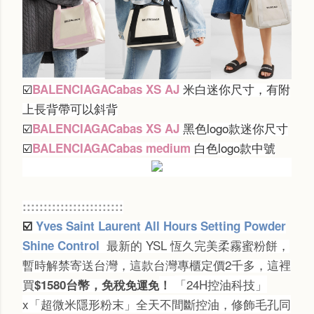
☑️
米白迷你尺寸，有附
BALENCIAGACabas XS AJ
上長背帶可以斜背
☑️
黑色logo款迷你尺寸
BALENCIAGACabas XS AJ
☑️
白色logo款中號
BALENCIAGACabas medium
::::::::::::::::::::::::
☑️
Yves Saint Laurent All Hours Setting Powder
最新的 YSL 恆久完美柔霧蜜粉餅，
Shine Control
暫時解禁寄送台灣，這款台灣專櫃定價2千多，這裡
買
「24H控油科技」
$1580台幣，免稅
！
免運免
x「超微米隱形粉末」全天不間斷控油，修飾毛孔同