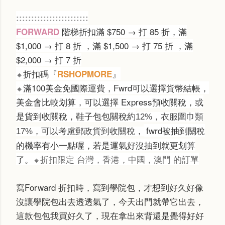
::::::::::::::::::::::::
階梯折扣
滿 $750 → 打 85 折，
滿
FORWARD
$1,000 →
打
8 折
，
滿 $1,500 →
打
75 折
，
滿
$2,000 →
打
7 折
折扣碼『
』
RSHOPMORE
🔸
滿100美金免國際運費，
Fwrd可以選擇貨幣結帳，
🔸
美金會比較划算，可以選擇 Express預收關稅，或
是貨到收關稅，鞋子包包關稅約
12%，
衣服圍巾類
fwrd被抽到關稅
17%，可以考慮郵政貨到收關稅，
的機率有小一點喔，若是運氣好沒抽到就更划算
了。
折扣限定
台灣，
香港，
中國
，
澳門
的訂單
🔸
寫Forward 折扣時，寫到學院包，才想到好久好像
沒讓學院包出去透透氣了，今天出門就帶它出去，
這款包包我
買好久了，現在拿出來背還是覺得好好