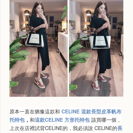
原本一直在猶豫這款和
CELINE 這款長型皮革帆布
和
該買哪一個，
托特包
，
這款CELINE 方形托特包
上次在店裡試背CELINE的，我必須說 CELINE的
長