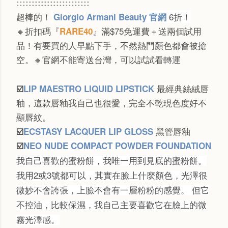
::::::::::::::::::::::::
超棒的！
6折！
Giorgio Armani Beauty
官網
🔸折扣碼『
』滿$75免運費＋送兩個試用
RARE40
品！有要買的人早點下手，不然熱門顏色都會被搶
空。🔸官網不能寄送台灣，可以試試看轉運
最經典絲絨唇
☑️
LIP MAESTRO LIQUID LIPSTICK
釉，這款唇釉我自己也很愛，完全不乾現色度好不
顯唇紋。
黑管唇釉
☑️
ECSTASY LACQUER LIP GLOSS
☑️
NEO NUDE COMPACT POWDER FOUNDATION
我自己喜歡的蜜粉餅，我唯一用到見底的蜜粉餅。
我用2或3號都可以，其實在臉上什麼顏色，光澤很
微妙不會誇張，上臉不會有一層粉粉的感覺。 但它
不控油，比較保濕，我自己主要喜歡它在臉上的微
霧光澤感。