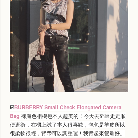
☑️
BURBERRY Small Check Elongated Camera
裸膚色相機包本人超美的！今天去郊區走走順
Bag
便逛街，在櫃上試了本人很喜歡，包包是羊皮所以
很柔軟很輕，背帶可以調整喔！我背起來很剛好。