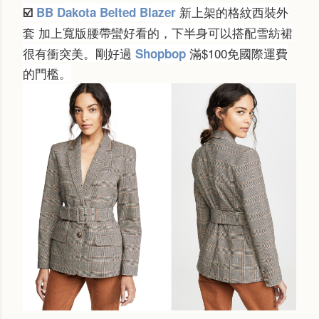
新上架的格紋西裝外
☑️
BB Dakota Belted Blazer
套
加上寬版腰帶
蠻好看的，下半身可以搭配雪紡裙
很有衝突美。剛好過
滿$100免國際運費
Shopbop
的門檻。