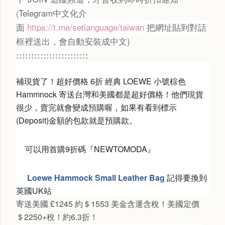
Telegram中文化介
(
面
https://t.me/setlanguage/taiwan
把網址貼到對話
框裡送出，會自動安裝成中文)
::::::::::::::::::::::::
補現貨了！超好價格 6折 經典 LOEWE 小號棕色 
Hammnock 寄送台灣和美國都是超好價格！
他們現貨
很少，賣完就會變成預購喔，如果有看到標示
(Deposit)金額的包款就是預購款。
可以用首購9折碼『NEWTOMODA』
Loewe Hammock Small Leather Bag
記得要換到
🔸
👉
英國UK站
寄送美國 £1245 約＄1553 美金含運含稅！美國定價
＄2250+稅！約6.3折！ 