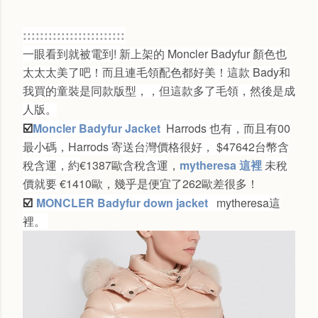
::::::::::::::::::::::::
一眼看到就被電到!
新上架的 Moncler Badyfur 顏色也
太太太美了吧！而且連毛領配色都好美！這款 Bady和
我買的童裝是同款版型，，但這款多了毛領，然後是成
人版。
☑️
Moncler Badyfur Jacket
Harrods 也有，而且有00
最小碼，Harrods
寄送台灣價格很好，
$47642台幣含
稅含運，約
€
1387歐
含稅含運
，
mytheresa 這裡
未稅
價就要
€1410歐，幾乎是便宜了262歐差很多！
☑️
MONCLER Badyfur down jacket
mytheresa這
裡。