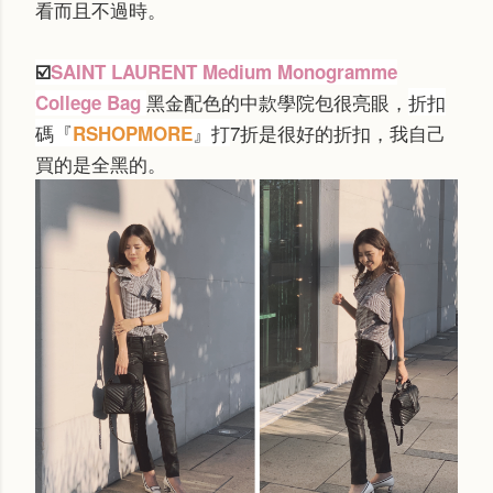
看而且不過時。
☑️
SAINT LAURENT Medium Monogramme
黑金配色的中款
學院包很亮眼，
折扣
College Bag
碼『
』打
7折是很好的折扣，我自己
RSHOPMORE
買的是全黑的。