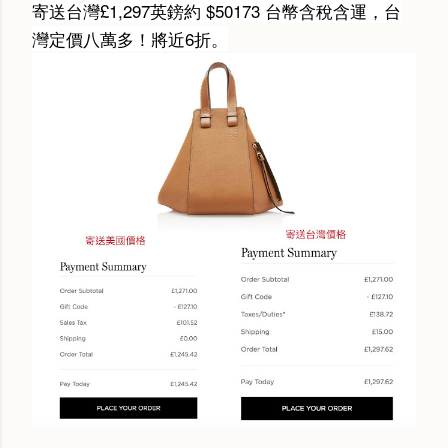
寄送台灣£1,297英鎊約 $50173 台幣含稅含運，台
灣定價八萬多！將近6折。