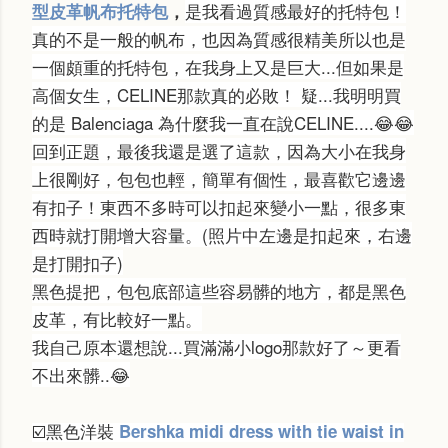
是我看過質感最好的托特包！
型皮革帆布托特包
，
真的不是一般的帆布，也因為質感很精美所以也是
一個頗重的托特包，在我身上又是巨大...但如果是
高個女生，CELINE那款真的必敗！ 疑...我明明買
的是 Balenciaga 為什麼我一直在說CELINE....
😂
😂
回到正題，最後我還是選了這款，因為大小在我身
上很剛好，包包也輕，簡單有個性，最喜歡它邊邊
有扣子！東西不多時可以扣起來變小一點，很多東
西時就打開增大容量。(照片中左邊是扣起來，右邊
是打開扣子)
黑色提把，包包底部這些容易髒的地方，都是黑色
皮革，有比較好一點。
我自己原本還想說...買滿滿小logo那款好了～更看
不出來髒..😂
☑️
黑色洋裝
Bershka midi dress with tie waist in