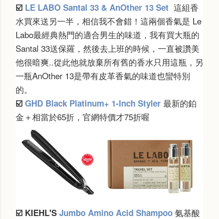
這組香
☑️
LE LABO Santal 33 & AnOther 13 Set
水買來送另一半，相信我不會錯！這兩個香氣是 Le
Labo最經典熱門的適合男生的味道，我有買大瓶的
Santal 33送保羅，然後去上班的時候，一直被讚美
他很暗爽..
從此他就放棄所有舊的香水
只用這瓶
，另
一瓶
AnOther 13是帶有皮革香氣的味道也蠻特別
的。
最新的鉑
☑️
GHD
Black Platinum+ 1-Inch Styler
金＋相當於65折，官網特價才75折喔
氨基酸
☑️
KIEHL'S
Jumbo Amino Acid Shampoo