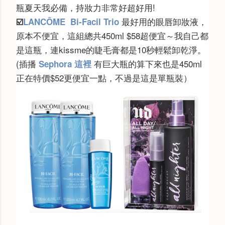
瓶夏天我必備，持妝力非常好超好用!
最好用的眼唇卸妝液，
☑️
LANCÔME Bi-Facil Trio
原本不便宜，這組總共450ml $58超便宜～我自己都
是這瓶，連kissme的睫毛膏都是10秒輕鬆卸乾淨。
(插播
有巨大瓶的算下來也是450ml
Sephora 這裡
正在特價$52更便宜一點，不過是這是單瓶裝）