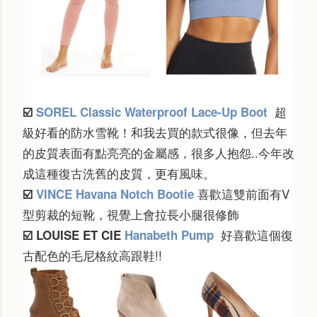
超
☑️
SOREL Classic Waterproof Lace-Up Boot
級好看的防水雪靴！和我去買的款式很像，但去年
的皮質表面有點亮亮的金屬感，很多人抱怨..今年改
成這種復古洗舊的皮質，更有風味。
喜歡這雙前面有V
☑️
VINCE Havana Notch Bootie
型剪裁的短靴，視覺上會拉長小腿很修飾
好喜歡這個復
☑️
LOUISE ET CIE
Hanabeth Pump
古配色的毛尼格紋高跟鞋!!