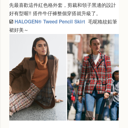
先最喜歡這件紅色格外套，剪裁和領子黑邊的設計
好有型喔!! 搭件牛仔褲整個穿搭就升級了。
毛呢格紋鉛筆
☑️
HALOGEN® Tweed Pencil Skirt
裙好美～