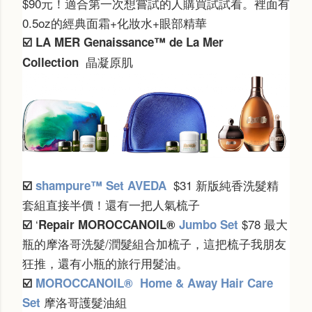
$90元！適合第一次想嘗試的人購買試試看。裡面有
0.5oz的經典面霜+化妝水+眼部精華
☑️
LA MER
Genaissance™ de La Mer
晶凝原肌
Collection
$31 新版純香洗髮精
☑️
shampure™ Set AVEDA
套組直接半價！還有一把人氣梳子
‘
$78 最大
☑️
Repair
MOROCCANOIL®
Jumbo Set
瓶的摩洛哥洗髮/潤髮組合加梳子，這把梳子我朋友
狂推，還有小瓶的旅行用髮油。
☑️
MOROCCANOIL®
Home & Away Hair Care
摩洛哥護髮油組
Set