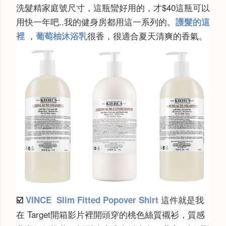
洗髮精家庭號尺寸，這瓶蠻好用的，才$40這瓶可以
用快一年吧..我的健身房都用這一系列的。
護髮的這
，
很香，很適合夏天清爽的香氣。
裡
葡萄柚沐浴乳
這件就是我
☑️
VINCE
Slim Fitted Popover Shirt
在 Target開箱影片裡開頭穿的桃色絲質襯衫，質感