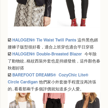
這件黑色綁
☑️
HALOGEN®
Tie Waist Twill Pants
腰褲子版型很好看，適合上班穿也適合平日穿搭
今年除
☑️
HALOGEN®
Double-Breasted Blazer
了動物紋..格紋西裝外套也是持續發燒，這件顏色春
秋都好搭
☑️
BAREFOOT DREAMS® CozyChic Lite®
他們家小外套搶手程度沒再誇張
Circle Cardigan
的..看看那兩千多個評價就知道多少人愛。