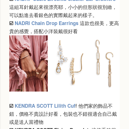
這組耳針戴起來很漂亮耶，小小的但形狀很別緻，
可以點進去看銀色的實際戴起來的樣子。
這款也很美，更高
☑️
NADRI Chain Drop Earrings
貴的感覺，搭配小洋裝戴很好看
f 他們家的飾品不
☑️
KENDRA SCOTT Lilith Cuf
錯，價格不貴設計好看，包裝也不錯很適合自己戴
或是送人當禮物