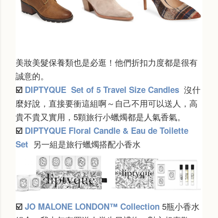
美妝美髮保養類也是必逛！他們折扣力度都是很有
誠意的。
沒什
☑️
DIPTYQUE
Set of 5 Travel Size Candles
麼好說，直接要衝這組啊～自己不用可以送人，高
貴不貴又實用，5顆旅行小蠟燭都是人氣香氣。
☑️
DIPTYQUE Floral Candle & Eau de Toilette
另一組是旅行蠟燭搭配小香水
Set
5瓶小香水
☑️
JO MALONE LONDON™
Collection