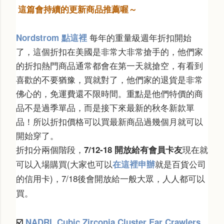
這篇會持續的更新商品推薦喔～
每年的重量級週年折扣開始
Nordstrom 點這裡
了，這個折扣在美國是非常大非常搶手的，
他們家
的折扣熱門商品通常都會在第一天就搶空，有看到
喜歡的不要猶豫，買就對了，他們家的退貨是非常
佛心的，免運費還不限時間。重點是他們特價的商
品不是過季單品，而是接下來最新的秋冬新款單
品！所以折扣價格可以買最新商品過幾個月就可以
開始穿了。
折扣分兩個階段，
現在就
7/12-18 開放給有會員卡友
可以入場購買(大家也可以
就是百貨公司
在這裡申辦
的信用卡)，
7/18後
會開放給一般大眾，人人都可以
買。
☑️
NADRI Cubic Zirconia Cluster Ear Crawlers