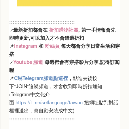
:::::::::::::::::::
:::::::::::::::::::
最新折扣都會在
折扣購物社團
, 第一手情報會先
📌
即時更新,可以加入才不會錯過折扣
Instagram
和
粉絲頁
每天都會分享日常生活和穿
📌
搭
Youtube 頻道
每週都會有穿搭影片分享,記得訂閱
📌
喔
📌
點進去後按
C琳Telegram頻道點這裡
，
下”JOIN”追蹤頻道，才會收到即時折扣通知
Telegram中文化介
(
面
https://t.me/setlanguage/taiwan
把網址貼到對話
框裡送出，會自動安裝成中文)
:::::::::::::::::::
:::::::::::::::::::