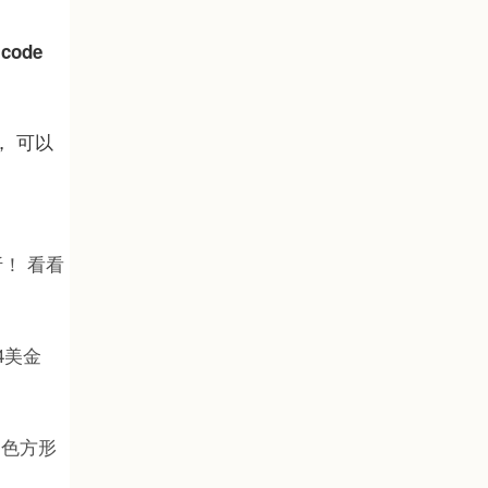
ode
， 可以
！ 看看
4美金
白色方形