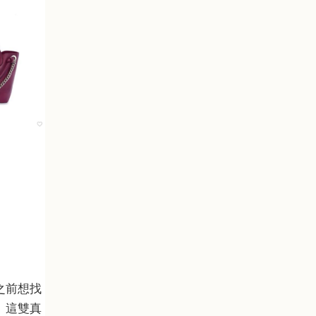
之前想找
。這雙真