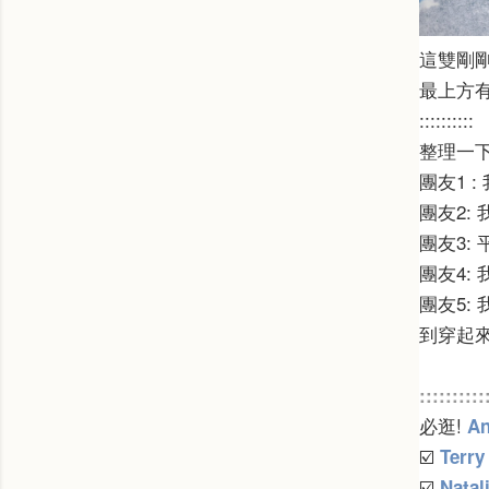
這雙剛剛
最上方
::::::::::
整理一
團友1 :
團友2:
團友3:
團友4:
團友5:
到穿起
::::::::::
必逛!
An
☑️
Terry
☑️
Natal