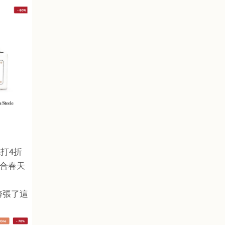
打4折
適合春天
 誇張了這