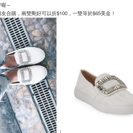
穿喔～
友合購，兩雙剛好可以折$100，一雙等於$65美金！