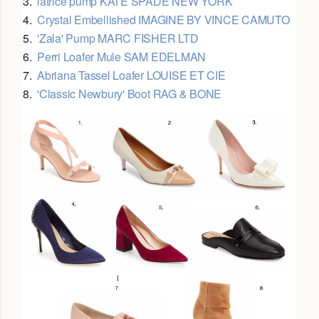
3.
latrice pump KATE SPADE NEW YORK
4.
Crystal Embellished IMAGINE BY VINCE CAMUTO
5.
'Zala' Pump MARC FISHER LTD
6.
Perri Loafer Mule SAM EDELMAN
7.
Abriana Tassel Loafer LOUISE ET CIE
8.
'Classic Newbury' Boot RAG & BONE