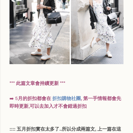
*** 此篇文章會持續更新 ***
➡️ 5
月的折扣都會在
折扣購物社團
, 第一手情報都會先
即時更新,可
以去加入才不會錯過折扣 
:::: 五月折扣實在太多了..所以分成兩篇文, 上一篇在這