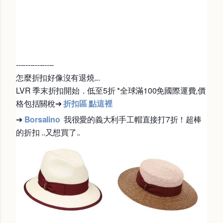
----------------
怎麼折扣好像沒有退燒...
LVR 季末折扣開始．低至5折 *全球滿100免國際運費,價
格包括關稅
➔
折扣區 點這裡
➔
Borsalino
我很愛的義大利手工帽
直接打7折！超棒
的折扣 ..又想買了..