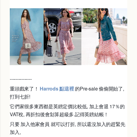
---------------
重頭戲來了！
Harrods 點這裡
的Pre-sale 偷偷開始了,
打到七折!
它們家很多東西都是英鎊定價比較低, 加上會退 17％的
VAT稅, 再折扣後會划算超級多.記得英鎊結帳！
只要 加入他家會員 就可以打折, 所以還沒加入的趕緊先
加入,