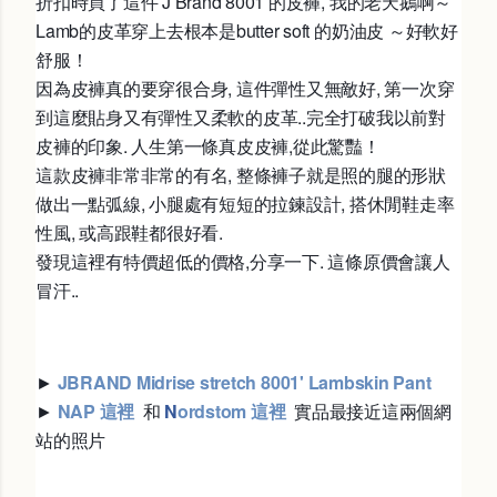
折扣時買了這件 J Brand 8001 的皮褲, 我的老天鵝啊～
Lamb的皮革穿上去根本是butter soft 的奶油皮 ～好軟好
舒服！
因為皮褲真的要穿很合身, 這件彈性又無敵好, 第一次穿
到這麼貼身又有彈性又柔軟的皮革..完全打破我以前對
皮褲的印象. 人生第一條真皮皮褲,從此驚豔！
這款皮褲非常非常的有名, 整條褲子就是照的腿的形狀
做出一點弧線, 小腿處有短短的拉鍊設計, 搭休閒鞋走率
性風, 或高跟鞋都很好看.
發現這裡有特價超低的價格,分享一下. 這條原價會讓人
冒汗..
►
JBRAND Midrise stretch 8001' Lambskin Pant
►
NAP 這裡
和
N
ordstom 這裡
實品最接近這兩個網
站的照片