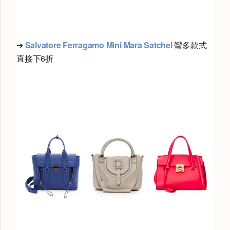
➔
Salvatore Ferragamo Mini Mara Satchel 
蠻多款式
直接下6折