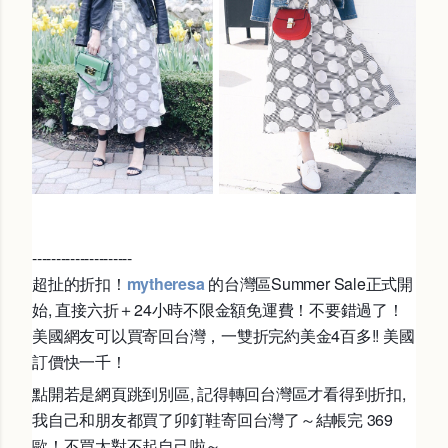
---------------------
超扯的折扣！
mytheresa
的台灣區Summer Sale正式開
始, 直接六折＋24小時不限金額免運費！不要錯過了！
美國網友可以買寄回台灣，一雙折完約美金4百多!! 美國
訂價快一千！
點開若是網頁跳到別區, 記得轉回台灣區才看得到折扣,
我自己和朋友都買了卯釘鞋寄回台灣了～結帳完 369
歐！不買太對不起自己啦～