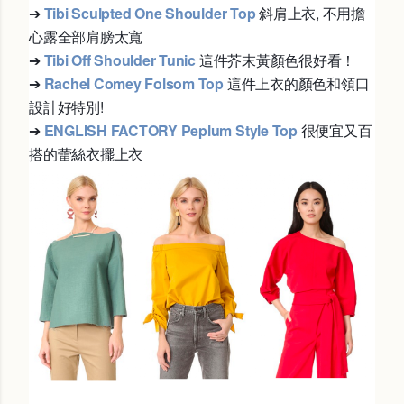
➔
Tibi Sculpted One Shoulder Top
斜肩上衣, 不用擔
心露全部肩膀太寬
➔
Tibi Off Shoulder Tunic
這件芥末黃顏色很好看！
➔
Rachel Comey Folsom Top
這件上衣的顏色和領口
設計好特別!
➔
ENGLISH FACTORY Peplum Style Top
很便宜又百
搭的蕾絲衣擺上衣