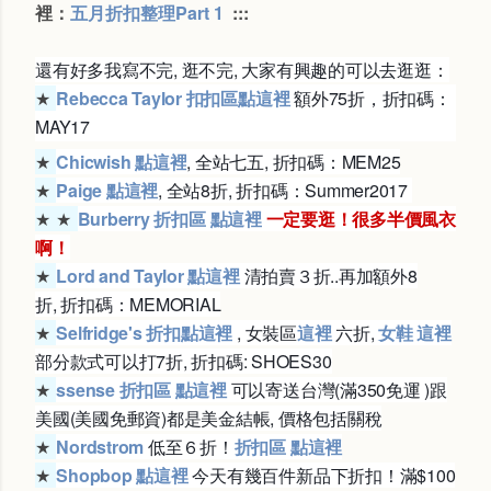
裡：
五月折扣整理Part 1
:::
還有好多我寫不完, 逛不完, 大家有興趣的可以去逛逛：
★
Rebecca Taylor 扣扣區點這裡
額外75折，折扣碼：
MAY17
★
Chicwish 點這裡
, 全站七五, 折扣碼：MEM25
★
Paige 點這裡
, 全站8折, 折扣碼：Summer2017
★
★
Burberry 折扣區 點這裡
一定要逛！很多半價風衣
啊！
★
Lord and Taylor 點這裡
清拍賣３折..再加額外8
折,
折扣碼：MEMORIAL
★
Selfridge's 折扣點這裡
,
女裝區
這裡
六折,
女鞋 這裡
部分款式可以打7折,
折扣碼: SHOES30
★
ssense
折扣區 點這裡
可以寄送台灣(滿350免運 )跟
美國(美國免郵資)都是美金結帳, 價格包括關稅
★
Nordstrom
低至６折！
折扣區 點這裡
★
Shopbop 點這裡
今天有幾百件新品下折扣！滿$100