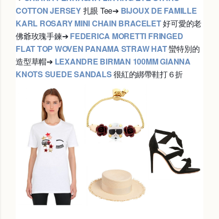
COTTON JERSEY
扎眼 Tee
➔
BIJOUX DE FAMILLE
KARL ROSARY MINI CHAIN BRACELET
好可愛的老
佛爺玫瑰手鍊
➔
FEDERICA MORETTI FRINGED
FLAT TOP WOVEN PANAMA STRAW HAT
蠻特別的
造型草帽
➔
LEXANDRE BIRMAN 100MM GIANNA
KNOTS SUEDE SANDALS
很紅的綁帶鞋打６折