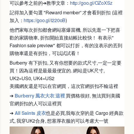
可以參考之前的➔教學文章：
http://goo.gl/OZoXSz
記得加入要勾選 "Reward member” 才會看到折扣 (這裡
加入：
https://goo.gl/i220oB
)
他們家每次折扣都會網站塞爆當機, 所以先逛一下把喜
歡的家購物車, 折扣開始直接結帳比較快！
有表示"
Fashion sale preview" 都可以打折，有的沒表示的丟到
購物車還是有折扣，可以試試看！
Burberry 有下折扣, 又有你想要的款式尺寸,一定一定要
買！因為這裡是最最最便宜的. 網站是UK尺寸,
UK2=US0, UK4=US2
美國網友還是可以在官網買，這次官網折扣不輸這裡
➔
Burberry 風衣大衣 這裡
買價格很好, 無法買到美國
官網折扣的人可以這裡買
➔
All Saints 皮衣
也是必買,我每次穿的是 Cargo 經典款
式, 我穿UK2合身, 想塞厚衣服的可以考慮大一號