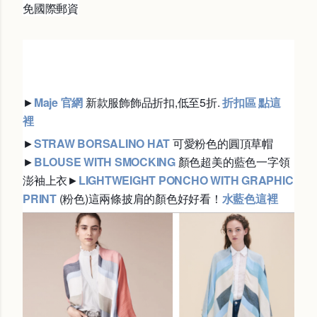
免國際郵資
►
Maje 官網
新款服飾飾品折扣,低至5折.
折扣區 點這
裡
►
STRAW BORSALINO HAT
可愛粉色的圓頂草帽
►
BLOUSE WITH SMOCKING
顏色超美的藍色一字領
澎袖上衣
►
LIGHTWEIGHT PONCHO WITH GRAPHIC
PRINT
(粉色)這兩條披肩的顏色好好看！
水藍色這裡