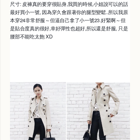
尺寸: 皮褲真的要穿很貼身,我買的時候,小姐說可以的話
最好買小一號, 因為穿久會跟著你的腿型變鬆..所以我原
本穿24非常舒服～但逼自己拿了小一號23.好緊啊～但
是貼合度真的很好,幸好彈性也超好,所以還是舒服, 只是
腰部不能吃太飽 XD