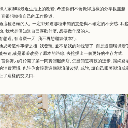
和大家聊聊最近生活上的改變, 希望你們不會覺得這樣的分享很無趣.
 一直很想轉換自己的工作跑道,
過這種念頭的人, 一定都知道那種未知的驚恐與不確定的不安感. 我也
始, 我就是個知道自己喜歡什麼, 想要做什麼的人.
想過, 有這麼一天, 我不再想繼續做本行..
地思考這件事情之後, 我發現, 並不是我的熱忱變了, 而是這個環境變了
能被迫,或是跟著改變了原本的路線, 去挖掘出一個更好的生存方式.
, 當你努力終於開了第一間實體服飾店, 怎麼知道科技的進步, 讓網路
消費習慣. 也許你會跟著這個潮流做改變, 或說, 讓自己跟著潮流成長進
上了這樣的交叉口..