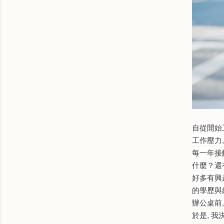
自從開始
工作壓力,
每一年接
什麼？還
好多有興
的學歷與
辦公桌前,
於是, 我