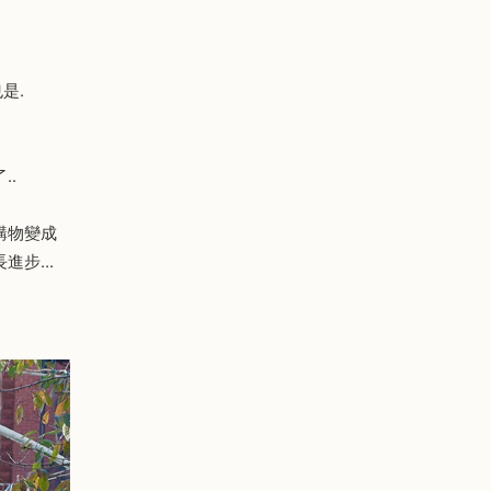
是.
..
購物變成
步...