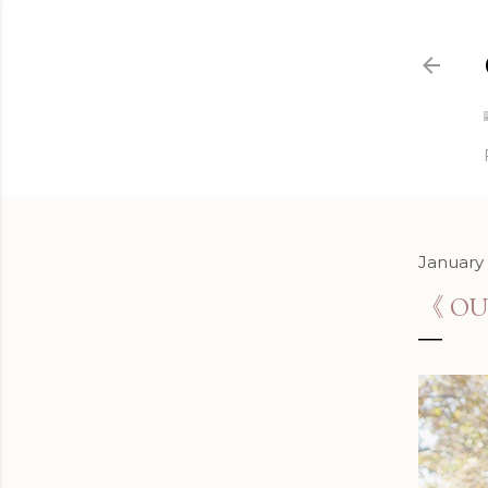
January 
《 O