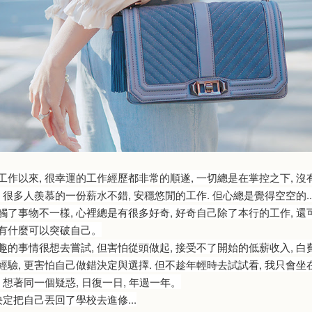
工作以來, 很幸運的工作經歷都非常的順遂, 一切總是在掌控之下, 沒
 很多人羨慕的一份薪水不錯, 安穩悠閒的工作. 但心總是覺得空空的..
觸了事物不一樣, 心裡總是有很多好奇, 好奇自己除了本行的工作, 還
有什麼可以突破自己。
趣的事情很想去嘗試, 但害怕從頭做起, 接受不了開始的低薪收入, 白
經驗, 更害怕自己做錯決定與選擇. 但不趁年輕時去試試看, 我只會坐
 想著同一個疑惑, 日復一日, 年過一年。
決定把自己丟回了學校去進修...